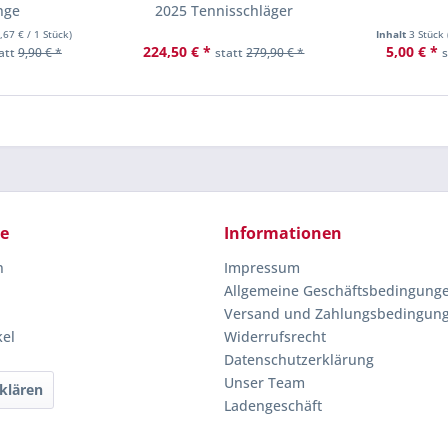
nge
2025 Tennisschläger
,67 €
/ 1 Stück)
Inhalt
3 Stück
224,50 € *
5,00 € *
att
9,90 € *
statt
279,90 € *
ce
Informationen
n
Impressum
Allgemeine Geschäftsbedingung
Versand und Zahlungsbedingun
kel
Widerrufsrecht
Datenschutzerklärung
Unser Team
klären
Ladengeschäft