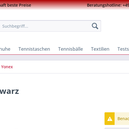
ft beste Preise
Beratungshotline: +49
chuhe
Tennistaschen
Tennisbälle
Textilien
Tests
Yonex
hwarz
Benach