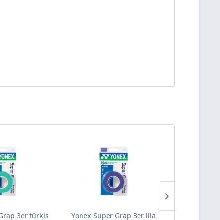
Grap 3er türkis
Yonex Super Grap 3er lila
Wilson Rolan