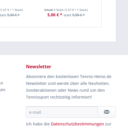
Clay Co
(
1,67 €
/ 1 Stück)
Inhalt
3 Stück
(
1,67 €
/ 1 Stück)
Inhalt
4 Ba
5,00 € *
7,50 € *
statt
9,90 € *
statt
9,90 € *
Newsletter
Abonniere den kostenlosen Tennis-Heine.de
en
Newsletter und werde über alle Neuheiten,
gen
Sonderaktionen oder News rund um den
Tennissport rechtzeitig informiert!
Ich habe die
Datenschutzbestimmungen
zur