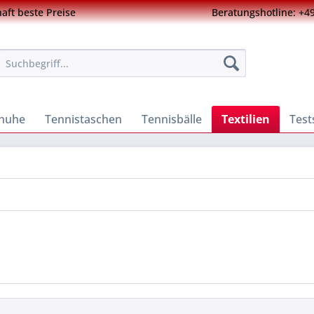
ft beste Preise
Beratungshotline: +49
chuhe
Tennistaschen
Tennisbälle
Textilien
Test