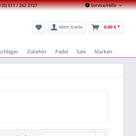
 (0) 511 / 262 2727
Service/Hilfe
Mein Konto
0,00 € *
schläger
Zubehör
Padel
Sale
Marken