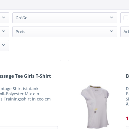
Größe
140
(
1
)
Preis
Ar
152
(
1
)
164
(
1
)
von
8,00 €
bis
10,00 €
XL
(
1
)
ssage Tee Girls T-Shirt
B
intage Shirt ist dank
D
ll-Polyester Mix ein
P
 Trainingsshirt in coolem
S
Ä
k
1