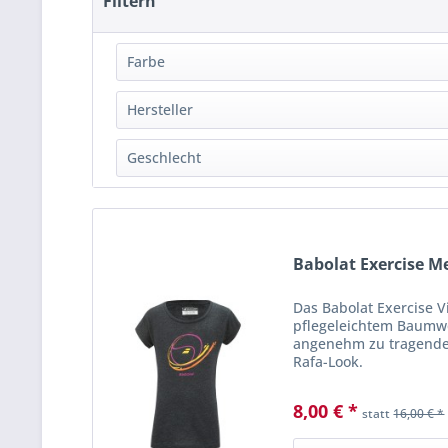
Filtern
Farbe
schwarz
(
1
)
Hersteller
weiß
(
1
)
Babolat
(
2
)
Geschlecht
Mädchen
(
2
)
Babolat Exercise Me
Das Babolat Exercise V
pflegeleichtem Baumwo
angenehm zu tragendes
Rafa-Look.
8,00 € *
statt
16,00 € *