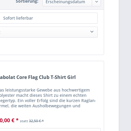
Sortierung:
Sofort lieferbar
t
T-Shirt
(
2
)
abolat Core Flag Club T-Shirt Girl
as leistungsstarke Gewebe aus hochwertigem
olyester macht dieses Shirt zu einem echten
iegertyp. Ein voller Erfolg sind die kurzen Raglan-
rmel, die weiten Ausholbewegungen und
raftvollen Schlägen nicht im Wege stehen.
0,00 € *
statt
32,50 € *