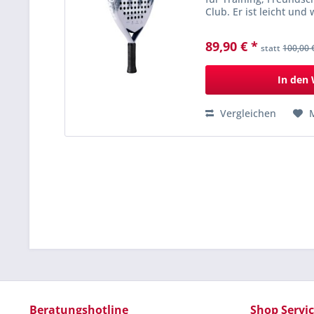
Club. Er ist leicht un
komfortable Wahl für P
89,90 € *
statt
100,00 
In den
Vergleichen
Beratungshotline
Shop Servi