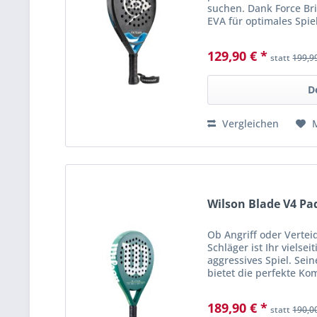
suchen. Dank Force Bri
EVA für optimales Spiel
Leistung. SpinBoost un
129,90 € *
statt
199,9
D
Vergleichen
Wilson Blade V4 Pa
Ob Angriff oder Vertei
Schläger ist Ihr vielse
aggressives Spiel. Sei
bietet die perfekte Ko
und präziser Kontrolle.
189,90 € *
statt
190,0