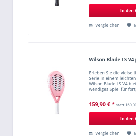
In den
Vergleichen
Wilson Blade LS V4
Erleben Sie die vielse
Serie in einem leichte
Wilson Blade LS V4 bie
wendiges Spiel für fort
ihr Spiel verbessern mö
159,90 € *
statt
160,0
In den
Vergleichen