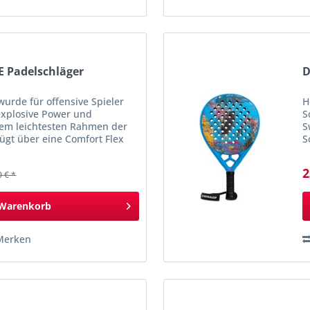
E Padelschläger
D
wurde für offensive Spieler
H
 explosive Power und
S
dem leichtesten Rahmen der
S
fügt über eine Comfort Flex
S
 Foam für...
b
S
2
0 € *
Warenkorb
Merken