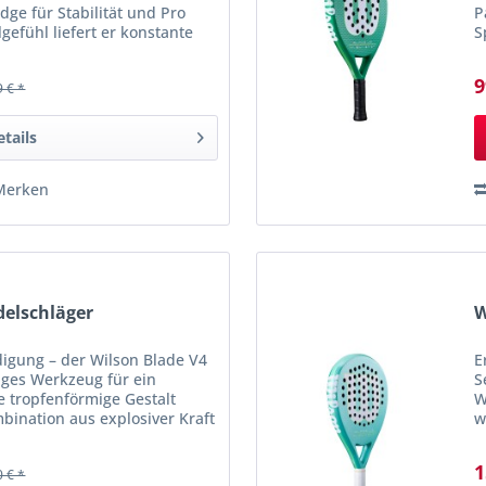
schwarz
(
11
)
dge für Stabilität und Pro
P
gefühl liefert er konstante
S
weiß
(
9
)
d Power Holes...
G
9
9 € *
etails
Merken
delschläger
W
digung – der Wilson Blade V4
E
itiges Werkzeug für ein
S
ne tropfenförmige Gestalt
W
mbination aus explosiver Kraft
w
 Gefertigt aus...
i
1
0 € *