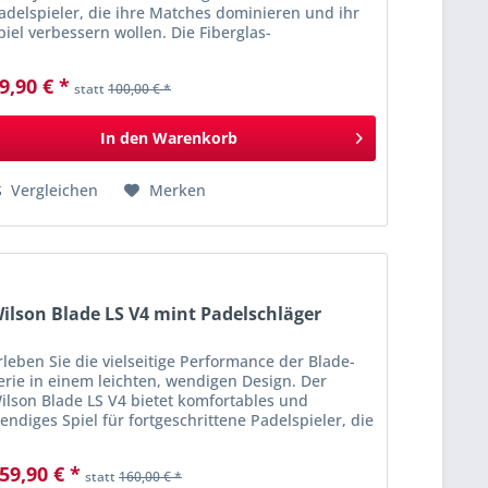
UK 8,5
(
7
)
adelspieler, die ihre Matches dominieren und ihr
piel verbessern wollen. Die Fiberglas-
UK 9
(
5
)
ewebekonstruktion in Kombination mit Core...
UK 9,5
(
5
)
9,90 € *
statt
100,00 € *
UK 10
(
5
)
UK 10,5
(
5
)
In den
Warenkorb
UK 11
(
5
)
UK 11,5
(
3
)
Vergleichen
Merken
UK 12
(
3
)
UK 12,5
(
3
)
ilson Blade LS V4 mint Padelschläger
rleben Sie die vielseitige Performance der Blade-
erie in einem leichten, wendigen Design. Der
ilson Blade LS V4 bietet komfortables und
endiges Spiel für fortgeschrittene Padelspieler, die
hr Spiel verbessern möchten. Die...
59,90 € *
statt
160,00 € *