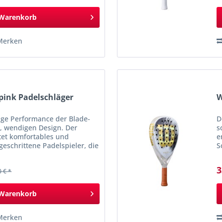
Warenkorb
Merken
 pink Padelschläger
W
itige Performance der Blade-
D
n, wendigen Design. Der
s
tet komfortables und
e
geschrittene Padelspieler, die
S
chten. Die...
M
S
3
0 € *
Warenkorb
Merken