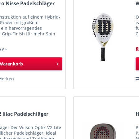
ro Nisse Padelschläger
W
struktion auf einem Hybrid-
O
a Power mit großem
i
r ein hervorragendes
f
 Grip-Finish für mehr Spin
C
l für Spieler aller
k
8
9 € *
Warenkorb
Merken
2 lilac Padelschläger
H
läger Der Wilson Optix V2 Lite
P
dlicher Padelschläger, ideal
P
haftsspiele und Treffen im
N