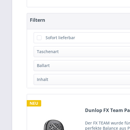
Filtern
Sofort lieferbar
Taschenart
Racketbag
(
16
)
Ballart
Rucksack
(
2
)
mit Innendruck
(
2
)
Inhalt
Turniertasche
(
1
)
1 Stück
(
2
)
3 Stück
(
7
)
NEU
Dunlop FX Team Pa
Der FX TEAM wurde für 
perfekte Balance aus P