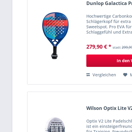
Dunlop Galactica P
Hochwertige Carbonkon
Schlägerkopf für extr
Sweetspot. Pro EVA fü
Schlaggefühl und Extra
bei allen Schlägen. Idea
Spielstärken,...
279,90 € *
statt
299,9
In den
Vergleichen
Wilson Optix Lite V
Optix V2 Lite Padelsch
ist ein einsteigerfreun
für Training, Freundsc