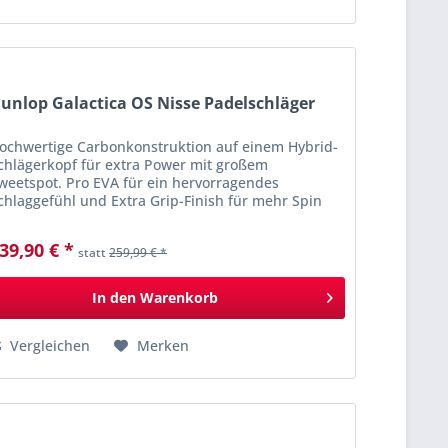
unlop Galactica OS Nisse Padelschläger
ochwertige Carbonkonstruktion auf einem Hybrid-
chlägerkopf für extra Power mit großem
weetspot. Pro EVA für ein hervorragendes
chlaggefühl und Extra Grip-Finish für mehr Spin
ei allen Schlägen. Ideal für Spieler aller
pielstärken,...
39,90 € *
statt
259,99 € *
In den
Warenkorb
Vergleichen
Merken