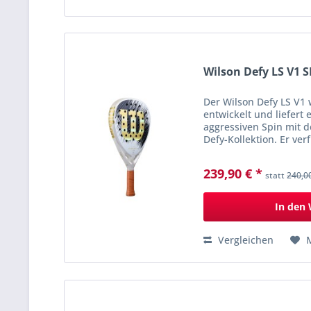
Wilson Defy LS V1 S
Der Wilson Defy LS V1 
entwickelt und liefert
aggressiven Spin mit 
Defy-Kollektion. Er ver
Schlagfläche und Power
239,90 € *
statt
240,0
In den
Vergleichen