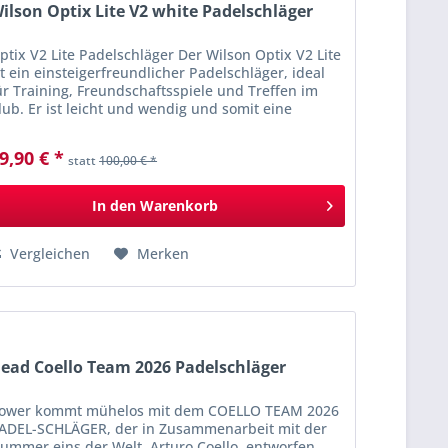
ilson Optix Lite V2 white Padelschläger
ptix V2 Lite Padelschläger Der Wilson Optix V2 Lite
st ein einsteigerfreundlicher Padelschläger, ideal
ür Training, Freundschaftsspiele und Treffen im
lub. Er ist leicht und wendig und somit eine
omfortable Wahl für Padel-Neulinge....
9,90 € *
statt
100,00 € *
In den
Warenkorb
Vergleichen
Merken
ead Coello Team 2026 Padelschläger
ower kommt mühelos mit dem COELLO TEAM 2026
ADEL-SCHLÄGER, der in Zusammenarbeit mit der
ummer eins der Welt, Arturo Coello, entworfen