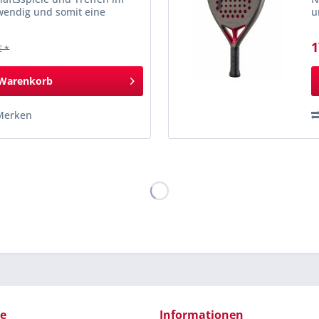
d wendig und somit eine
u
adel-Neulinge....
S
1
€ *
Warenkorb
Merken
ce
Informationen