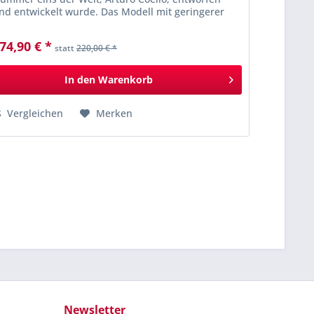
nd entwickelt wurde. Das Modell mit geringerer
teifigkeit aus der exklusiven Arturo Coello...
74,90 € *
statt
220,00 € *
In den
Warenkorb
Vergleichen
Merken
Newsletter