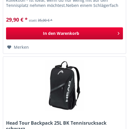
Kollektion - ist ideal, wenn du nur wenig mit auf den
Tennisplatz nehmen möchtest.Neben einem Schlägerfach
für ein oder zwei...
29,90 € *
statt
35,00 € *
In den
Warenkorb
Merken
Head Tour Backpack 25L BK Tennisrucksack
schwarz