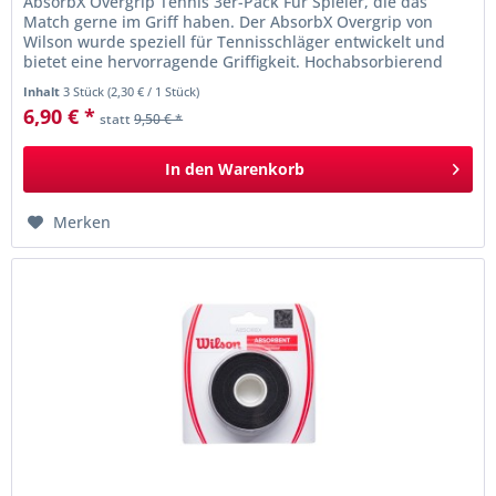
AbsorbX Overgrip Tennis 3er-Pack Für Spieler, die das
Match gerne im Griff haben. Der AbsorbX Overgrip von
Wilson wurde speziell für Tennisschläger entwickelt und
bietet eine hervorragende Griffigkeit. Hochabsorbierend
und haltbar ist er...
Inhalt
3 Stück
(
2,30 €
/ 1 Stück)
6,90 € *
statt
9,50 € *
In den
Warenkorb
Merken