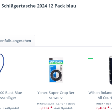
o Schlägertasche 2024 12 Pack blau
enfalls angesehen
00 Blast Blue
Yonex Super Grap 3er
Wilson Roland
isschläger
schwarz
All Cour
Inhalt
3 Stück
(
1,67 €
/ 1 Stück)
Inhalt
4 Ball
5,00 € *
6,49 € *
tatt
279,90 € *
statt
9,90 € *