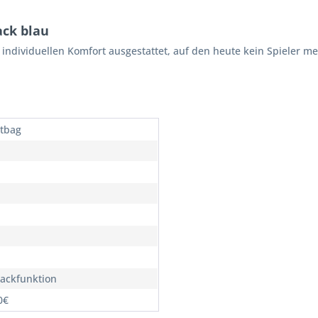
ack blau
ndividuellen Komfort ausgestattet, auf den heute kein Spieler meh
tbag
ackfunktion
0€