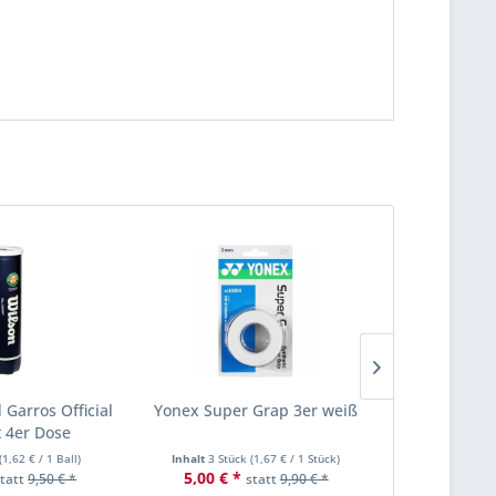
 Garros Official
Yonex Super Grap 3er weiß
Yonex Poly 
t 4er Dose
Set 
(
1,62 €
/ 1 Ball)
Inhalt
3 Stück
(
1,67 €
/ 1 Stück)
Inhalt
12 Met
5,00 € *
9,90 € *
statt
9,50 € *
statt
9,90 € *