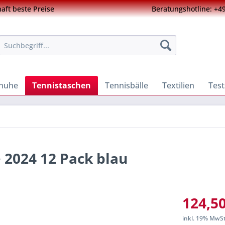
ft beste Preise
Beratungshotline: +49
chuhe
Tennistaschen
Tennisbälle
Textilien
Test
 2024 12 Pack blau
124,50
inkl. 19% MwS