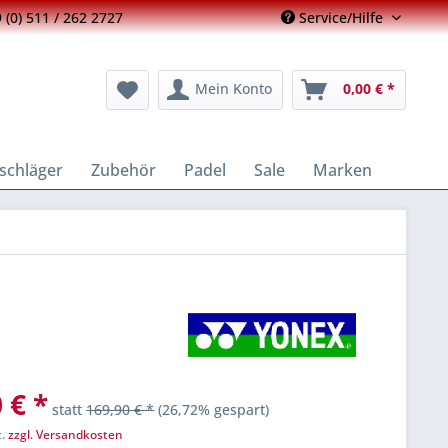
 (0) 511 / 262 2727
Service/Hilfe
Mein Konto
0,00 € *
schläger
Zubehör
Padel
Sale
Marken
 € *
statt
169,90 € *
(26,72% gespart)
t.
zzgl. Versandkosten