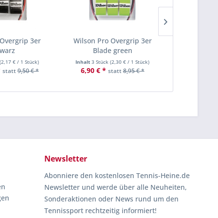
 Overgrip 3er
Wilson Pro Overgrip 3er
Head Djokov
warz
Blade green
(
2,17 €
/ 1 Stück)
Inhalt
3 Stück
(
2,30 €
/ 1 Stück)
Inhalt
2 Stü
*
6,90 € *
4,90 € *
statt
9,50 € *
statt
8,95 € *
Newsletter
Abonniere den kostenlosen Tennis-Heine.de
en
Newsletter und werde über alle Neuheiten,
gen
Sonderaktionen oder News rund um den
Tennissport rechtzeitig informiert!