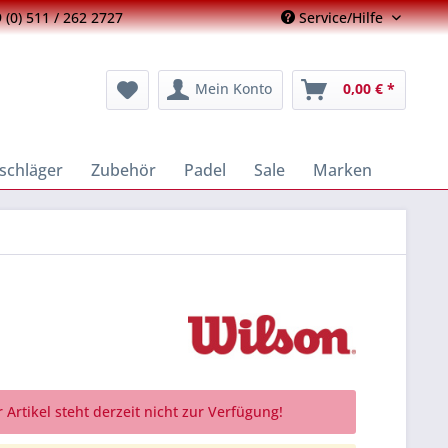
 (0) 511 / 262 2727
Service/Hilfe
Mein Konto
0,00 € *
schläger
Zubehör
Padel
Sale
Marken
 Artikel steht derzeit nicht zur Verfügung!