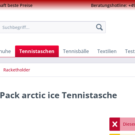
ft beste Preise
Beratungshotline: +49
chuhe
Tennistaschen
Tennisbälle
Textilien
Test
Racketholder
 Pack arctic ice Tennistasche
Dieser