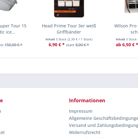
Super Tour 15
Head Prime Tour 3er weiß
Wilson Pro
ic ice...
Griffbänder
sch
Inhalt
3 Stück
(
2,30 €
/ 1 Stück)
Inhalt
3 Stück
6,90 € *
ab 6,50 € 
att
150,00 € *
statt
8,00 € *
ce
Informationen
n
Impressum
Allgemeine Geschäftsbedingung
Versand und Zahlungsbedingun
kel
Widerrufsrecht