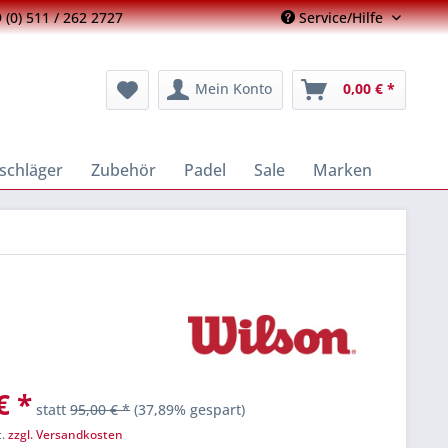
 (0) 511 / 262 2727
Service/Hilfe
Mein Konto
0,00 € *
schläger
Zubehör
Padel
Sale
Marken
€ *
statt
95,00 € *
(37,89% gespart)
t.
zzgl. Versandkosten