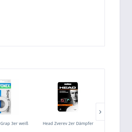
Grap 3er weiß
Head Zverev 2er Dämpfer
Wilson Pr
sc