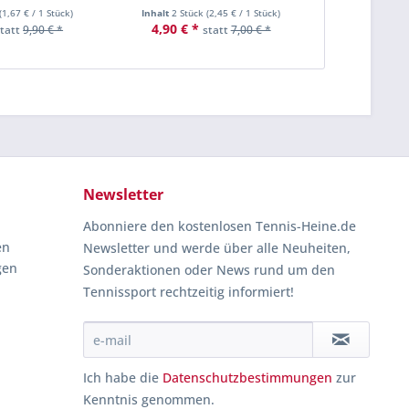
(
1,67 €
/ 1 Stück)
Inhalt
2 Stück
(
2,45 €
/ 1 Stück)
Inhalt
3 Stü
4,90 € *
ab 6,50 €
statt
9,90 € *
statt
7,00 € *
Newsletter
Abonniere den kostenlosen Tennis-Heine.de
en
Newsletter und werde über alle Neuheiten,
gen
Sonderaktionen oder News rund um den
Tennissport rechtzeitig informiert!
Ich habe die
Datenschutzbestimmungen
zur
Kenntnis genommen.