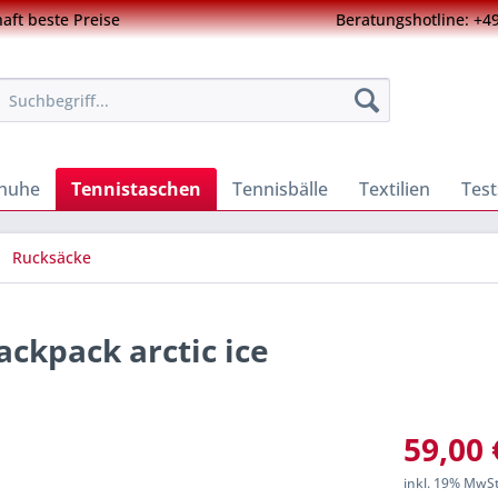
ft beste Preise
Beratungshotline: +49
chuhe
Tennistaschen
Tennisbälle
Textilien
Test
Rucksäcke
ackpack arctic ice
59,00 
inkl. 19% MwS