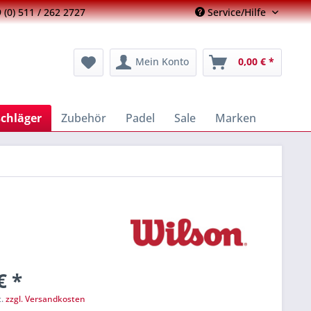
 (0) 511 / 262 2727
Service/Hilfe
Mein Konto
0,00 € *
schläger
Zubehör
Padel
Sale
Marken
€ *
t.
zzgl. Versandkosten