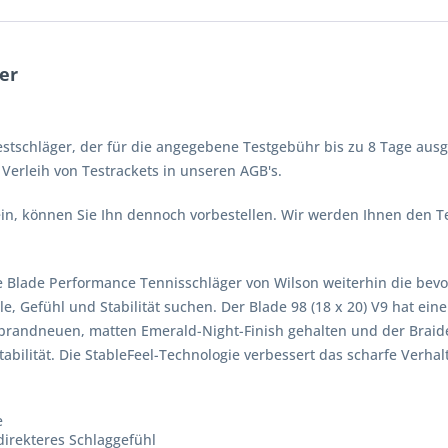
er
stschläger, der für die angegebene Testgebühr bis zu 8 Tage ausg
erleih von Testrackets in unseren AGB's.
 sein, können Sie Ihn dennoch vorbestellen. Wir werden Ihnen den 
e Blade Performance Tennisschläger von Wilson weiterhin die bevo
e, Gefühl und Stabilität suchen. Der Blade 98 (18 x 20) V9 hat eine
 im brandneuen, matten Emerald-Night-Finish gehalten und der Brai
tabilität. Die StableFeel-Technologie verbessert das scharfe Verha
e
direkteres Schlaggefühl