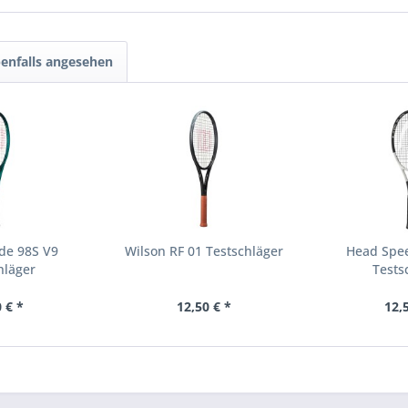
enfalls angesehen
de 98S V9
Wilson RF 01 Testschläger
Head Spee
hläger
Tests
 € *
12,50 € *
12,