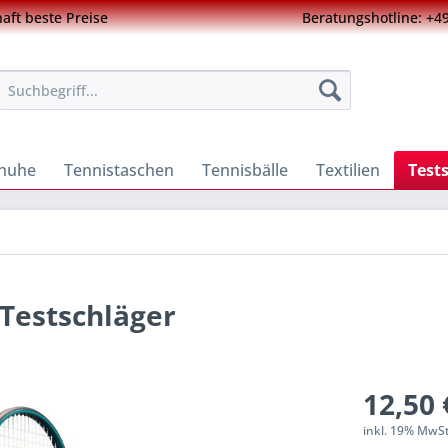
ft beste Preise
Beratungshotline: +49
chuhe
Tennistaschen
Tennisbälle
Textilien
Test
 Testschläger
12,50 
inkl. 19% MwS