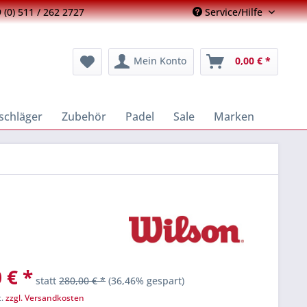
 (0) 511 / 262 2727
Service/Hilfe
Mein Konto
0,00 € *
schläger
Zubehör
Padel
Sale
Marken
 € *
statt
280,00 € *
(36,46% gespart)
t.
zzgl. Versandkosten