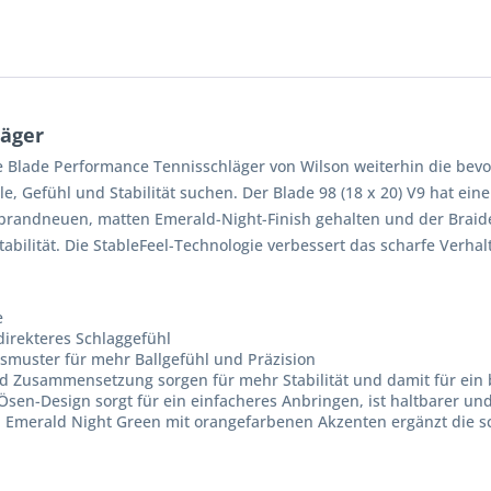
läger
e Blade Performance Tennisschläger von Wilson weiterhin die bevo
e, Gefühl und Stabilität suchen. Der Blade 98 (18 x 20) V9 hat eine
 im brandneuen, matten Emerald-Night-Finish gehalten und der Brai
tabilität. Die StableFeel-Technologie verbessert das scharfe Verha
e
direkteres Schlaggefühl
smuster für mehr Ballgefühl und Präzision
nd Zusammensetzung sorgen für mehr Stabilität und damit für ein 
en-Design sorgt für ein einfacheres Anbringen, ist haltbarer und
in Emerald Night Green mit orangefarbenen Akzenten ergänzt die 