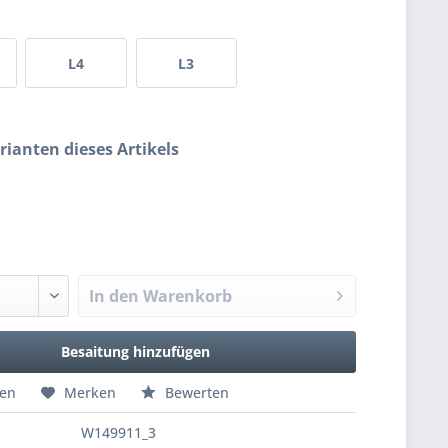
L4
L3
rianten dieses Artikels
In den
Warenkorb
Besaitung hinzufügen
hen
Merken
Bewerten
W149911_3