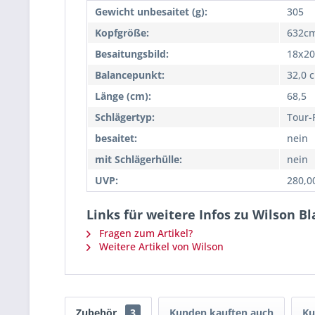
Gewicht unbesaitet (g):
305
Kopfgröße:
632cm
Besaitungsbild:
18x20
Balancepunkt:
32,0 
Länge (cm):
68,5
Schlägertyp:
Tour-
besaitet:
nein
mit Schlägerhülle:
nein
UVP:
280,0
Links für weitere Infos zu Wilson B
Fragen zum Artikel?
Weitere Artikel von Wilson
Zubehör
3
Kunden kauften auch
Ku