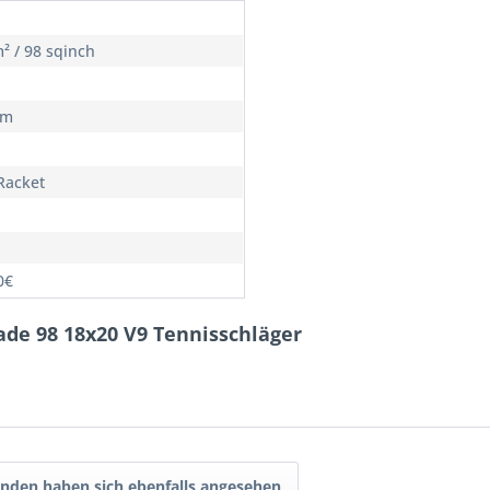
² / 98 sqinch
cm
Racket
0€
lade 98 18x20 V9 Tennisschläger
nden haben sich ebenfalls angesehen