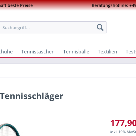
ft beste Preise
Beratungshotline: +49
chuhe
Tennistaschen
Tennisbälle
Textilien
Test
 Tennisschläger
177,90
inkl. 19% MwS