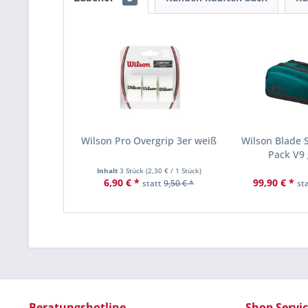
Wilson Pro Overgrip 3er weiß
Wilson Blade 
Pack V9 
Inhalt
3 Stück
(
2,30 €
/ 1 Stück)
6,90 € *
99,90 € *
statt
9,50 € *
st
Beratungshotline
Shop Servi