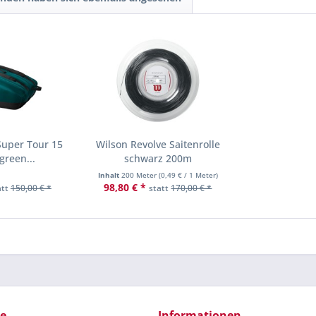
Super Tour 15
Wilson Revolve Saitenrolle
green...
schwarz 200m
Inhalt
200 Meter
(
0,49 €
/ 1 Meter)
98,80 € *
att
150,00 € *
statt
170,00 € *
ce
Informationen