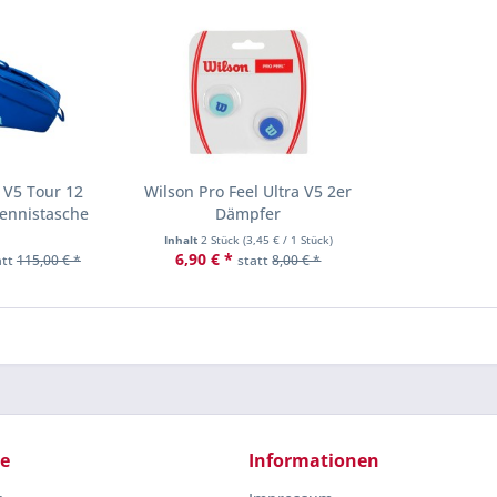
 V5 Tour 12
Wilson Pro Feel Ultra V5 2er
Tennistasche
Dämpfer
Inhalt
2 Stück
(
3,45 €
/ 1 Stück)
6,90 € *
att
115,00 € *
statt
8,00 € *
ce
Informationen