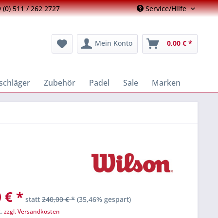
 (0) 511 / 262 2727
Service/Hilfe
Mein Konto
0,00 € *
schläger
Zubehör
Padel
Sale
Marken
 € *
statt
240,00 € *
(35,46% gespart)
t.
zzgl. Versandkosten