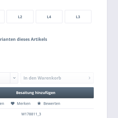
L2
L4
L3
rianten dieses Artikels
In den
Warenkorb
Besaitung hinzufügen
hen
Merken
Bewerten
W178811_3