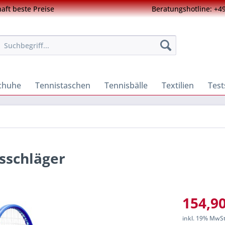
ft beste Preise
Beratungshotline: +49
chuhe
Tennistaschen
Tennisbälle
Textilien
Test
isschläger
154,90
inkl. 19% MwS