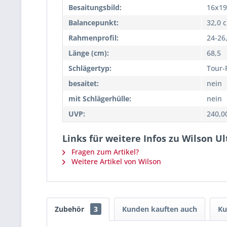
Besaitungsbild:
16x19
Balancepunkt:
32,0 
Rahmenprofil:
24-26
Länge (cm):
68,5
Schlägertyp:
Tour-
besaitet:
nein
mit Schlägerhülle:
nein
UVP:
240,0
Links für weitere Infos zu Wilson U
Fragen zum Artikel?
Weitere Artikel von Wilson
Zubehör
3
Kunden kauften auch
Ku