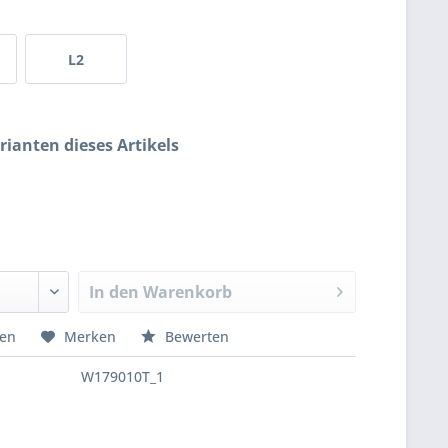
L2
rianten dieses Artikels
In den
Warenkorb
hen
Merken
Bewerten
W179010T_1