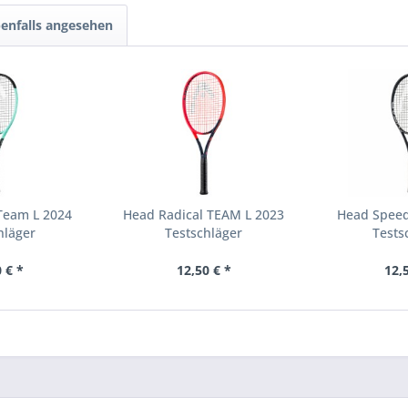
enfalls angesehen
Team L 2024
Head Radical TEAM L 2023
Head Speed
hläger
Testschläger
Tests
 € *
12,50 € *
12,