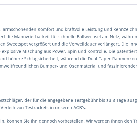
ial, armschonenden Komfort und kraftvolle Leistung und kennzeich
ert die Manövrierbarkeit für schnelle Ballwechsel am Netz, währe
en Sweetspot vergrößert und die Verweildauer verlängert. Die inno
explosive Mischung aus Power, Spin und Kontrolle. Die patentier
e und höhere Schlagsicherheit, während die Dual-Taper-Rahmenkon
umweltfreundlichen Bumper- und Ösenmaterial und faszinierenden Fi
stschläger, der für die angegebene Testgebühr bis zu 8 Tage ausg
erleih von Testrackets in unseren AGB's.
 sein, können Sie Ihn dennoch vorbestellen. Wir werden Ihnen den 