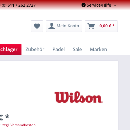
 (0) 511 / 262 2727
Service/Hilfe
Mein Konto
0,00 € *
schläger
Zubehör
Padel
Sale
Marken
€ *
t.
zzgl. Versandkosten