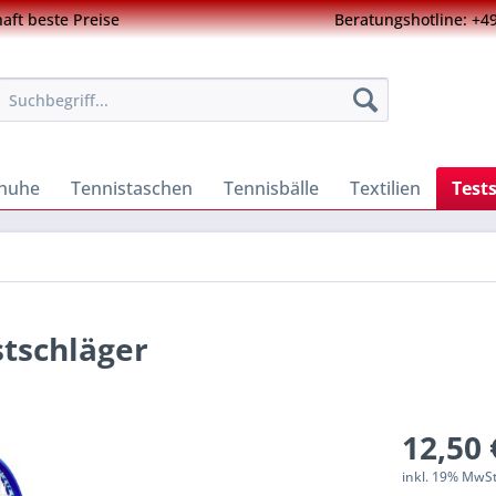
ft beste Preise
Beratungshotline: +49
chuhe
Tennistaschen
Tennisbälle
Textilien
Test
stschläger
12,50 
inkl. 19% MwS