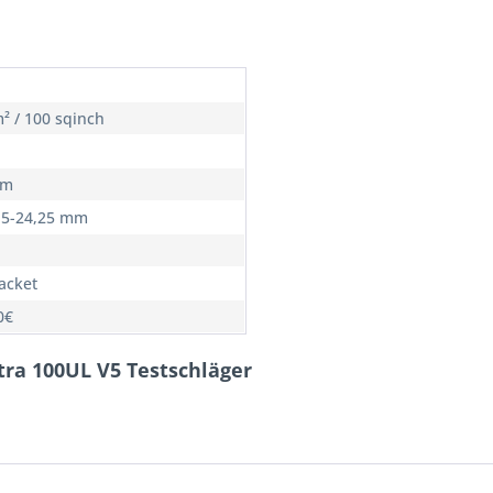
² / 100 sqinch
cm
,5-24,25 mm
Racket
0€
ltra 100UL V5 Testschläger