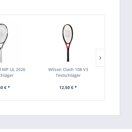
 MP UL 2026
Wilson Clash 108 V3
Wilson Ul
chläger
Testschläger
Test
50 € *
12,50 € *
12