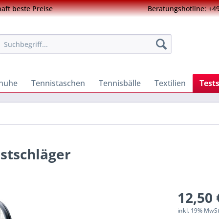
ft beste Preise
Beratungshotline: +49
chuhe
Tennistaschen
Tennisbälle
Textilien
Test
stschläger
12,50 
inkl. 19% MwS