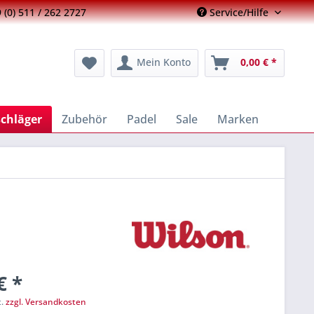
 (0) 511 / 262 2727
Service/Hilfe
Mein Konto
0,00 € *
schläger
Zubehör
Padel
Sale
Marken
€ *
t.
zzgl. Versandkosten