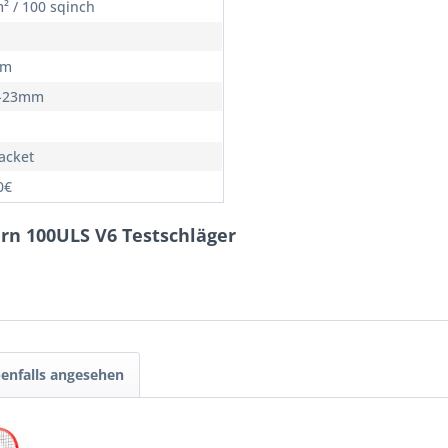
² / 100 sqinch
cm
5-23mm
Racket
0€
urn 100ULS V6 Testschläger
enfalls angesehen