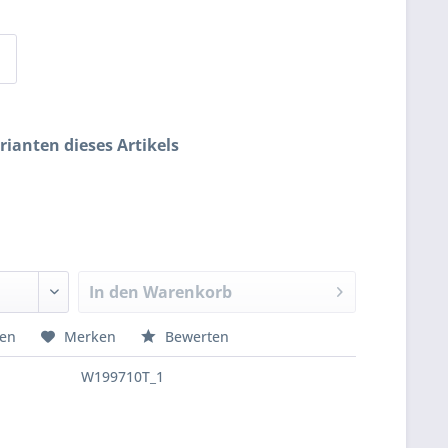
rianten dieses Artikels
In den
Warenkorb
hen
Merken
Bewerten
W199710T_1