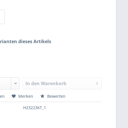
rianten dieses Artikels
In den
Warenkorb
hen
Merken
Bewerten
H232236T_1