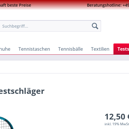
ft beste Preise
Beratungshotline: +49
chuhe
Tennistaschen
Tennisbälle
Textilien
Test
estschläger
12,50 
inkl. 19% MwS