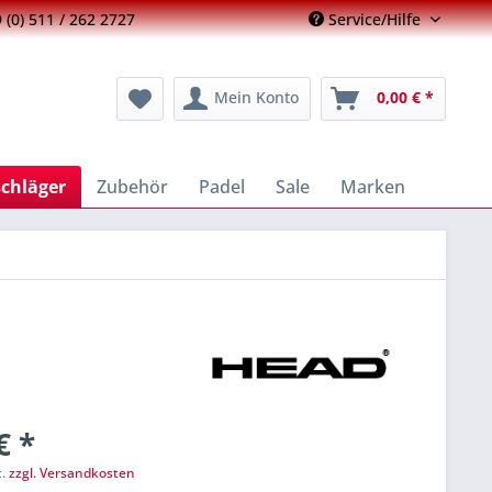
 (0) 511 / 262 2727
Service/Hilfe
Mein Konto
0,00 € *
schläger
Zubehör
Padel
Sale
Marken
€ *
t.
zzgl. Versandkosten