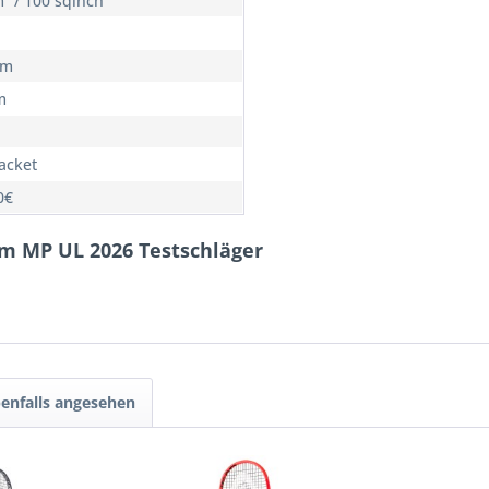
² / 100 sqinch
cm
m
Racket
0€
om MP UL 2026 Testschläger
enfalls angesehen