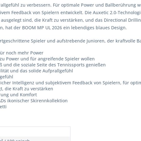
allgefühl zu verbessern. Für optimale Power und Ballberührung w
vem Feedback von Spielern entwickelt. Die Auxetic 2.0-Technologie
gelegt sind, die Kraft zu verstärken, und das Directional Drilli
ion, hat der BOOM MP UL 2026 ein lebendiges blaues Design.
ortgeschrittene Spieler und aufstrebende Junioren, der kraftvolle
für noch mehr Power
 zu Power und für angreifende Spieler wollen
ß und die soziale Seite des Tennissports genießen
tät und das solide Aufprallgefühl
lgefühl
licher Intelligenz und subjektivem Feedback von Spielern, für op
 die Kraft zu verstärken
ührung und Komfort
ADs ikonischer Skirennkollektion
tti