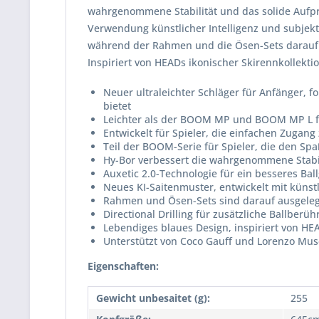
wahrgenommene Stabilität und das solide Aufpr
Verwendung künstlicher Intelligenz und subjekti
während der Rahmen und die Ösen-Sets darauf aus
Inspiriert von HEADs ikonischer Skirennkollekt
Neuer ultraleichter Schläger für Anfänger, f
bietet
Leichter als der BOOM MP und BOOM MP L 
Entwickelt für Spieler, die einfachen Zugang
Teil der BOOM-Serie für Spieler, die den Spa
Hy-Bor verbessert die wahrgenommene Stabili
Auxetic 2.0-Technologie für ein besseres Bal
Neues KI-Saitenmuster, entwickelt mit künst
Rahmen und Ösen-Sets sind darauf ausgelegt,
Directional Drilling für zusätzliche Ballber
Lebendiges blaues Design, inspiriert von HE
Unterstützt von Coco Gauff und Lorenzo Muse
Eigenschaften:
Gewicht unbesaitet (g):
255