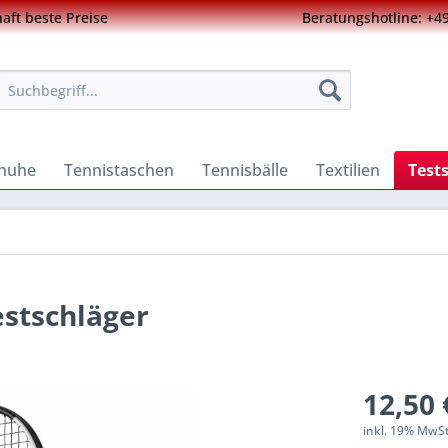
ft beste Preise
Beratungshotline: +49
chuhe
Tennistaschen
Tennisbälle
Textilien
Test
stschläger
12,50 
inkl. 19% MwS