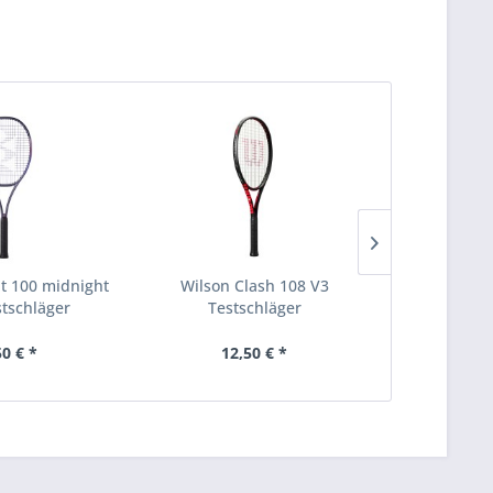
t 100 midnight
Wilson Clash 108 V3
Tourna M
stschläger
Testschläger
sc
Inhalt
10 Stü
50 € *
12,50 € *
19