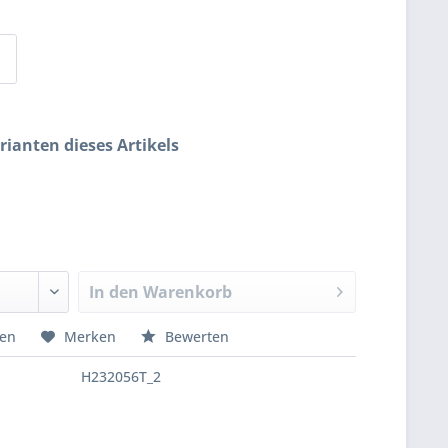
rianten dieses Artikels
In den
Warenkorb
hen
Merken
Bewerten
H232056T_2