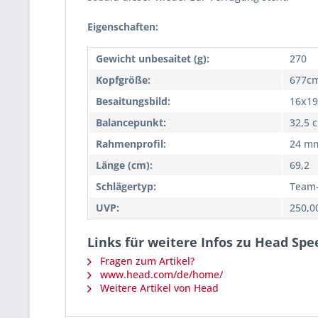
Eigenschaften:
Gewicht unbesaitet (g):
270
Kopfgröße:
677cm
Besaitungsbild:
16x19
Balancepunkt:
32,5 
Rahmenprofil:
24 m
Länge (cm):
69,2
Schlägertyp:
Team-
UVP:
250,0
Links für weitere Infos zu Head Sp
Fragen zum Artikel?
www.head.com/de/home/
Weitere Artikel von Head