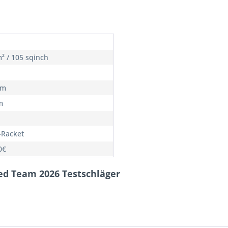
² / 105 sqinch
cm
m
Racket
0€
eed Team 2026 Testschläger