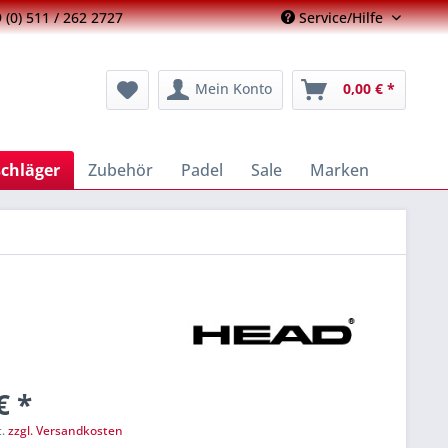
 (0) 511 / 262 2727
Service/Hilfe
Mein Konto
0,00 € *
schläger
Zubehör
Padel
Sale
Marken
€ *
t.
zzgl. Versandkosten