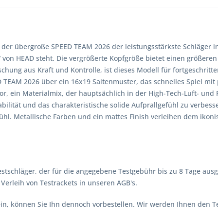
t der übergroße SPEED TEAM 2026 der leistungsstärkste Schläger i
von HEAD steht. Die vergrößerte Kopfgröße bietet einen größeren
chung aus Kraft und Kontrolle, ist dieses Modell für fortgeschritte
D TEAM 2026 über ein 16x19 Saitenmuster, das schnelles Spiel mit 
or, ein Materialmix, der hauptsächlich in der High-Tech-Luft- un
lität und das charakteristische solide Aufprallgefühl zu verbess
efühl. Metallische Farben und ein mattes Finish verleihen dem iko
stschläger, der für die angegebene Testgebühr bis zu 8 Tage ausg
erleih von Testrackets in unseren AGB's.
 sein, können Sie Ihn dennoch vorbestellen. Wir werden Ihnen den 