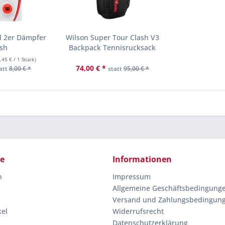
l 2er Dämpfer
Wilson Super Tour Clash V3
ash
Backpack Tennisrucksack
,45 €
/ 1 Stück)
74,00 € *
att
8,00 € *
statt
95,00 € *
ce
Informationen
n
Impressum
Allgemeine Geschäftsbedingung
Versand und Zahlungsbedingun
kel
Widerrufsrecht
Datenschutzerklärung