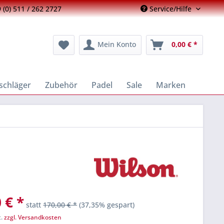
 (0) 511 / 262 2727
Service/Hilfe
Mein Konto
0,00 € *
schläger
Zubehör
Padel
Sale
Marken
 € *
statt
170,00 € *
(37,35% gespart)
t.
zzgl. Versandkosten