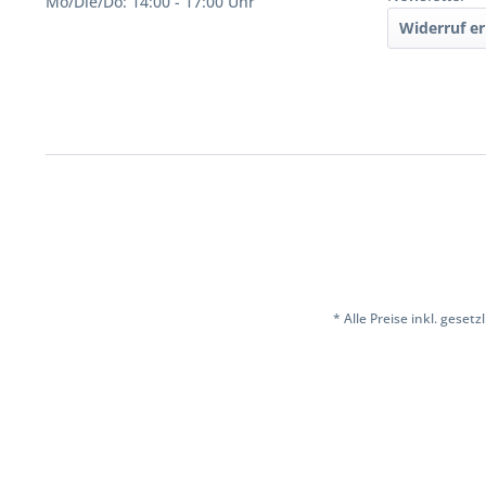
Mo/Die/Do: 14:00 - 17:00 Uhr
Widerruf er
* Alle Preise inkl. geset