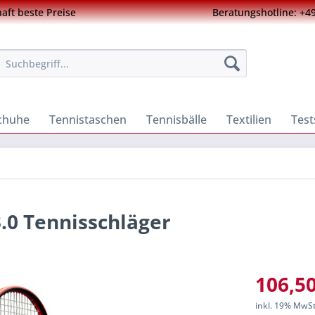
ft beste Preise
Beratungshotline: +49
chuhe
Tennistaschen
Tennisbälle
Textilien
Test
.0 Tennisschläger
106,50
inkl. 19% MwS