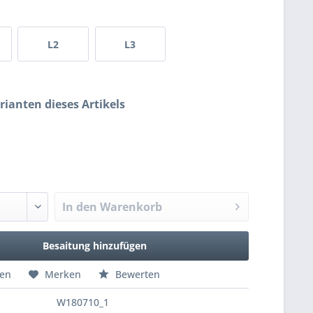
L2
L3
rianten dieses Artikels
In den
Warenkorb
Besaitung hinzufügen
hen
Merken
Bewerten
W180710_1