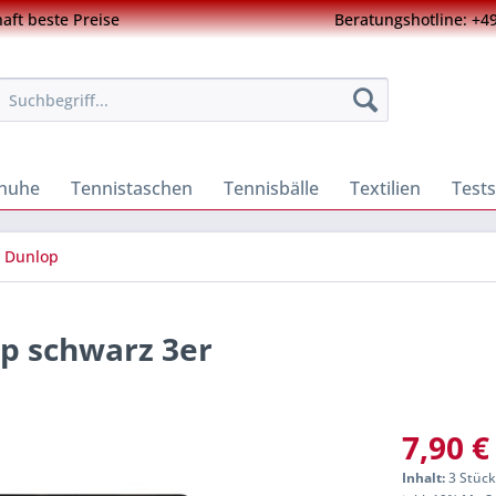
ft beste Preise
Beratungshotline: +49
chuhe
Tennistaschen
Tennisbälle
Textilien
Tests
Dunlop
p schwarz 3er
7,90 €
Inhalt:
3 Stück