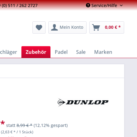
 (0) 511 / 262 2727
Service/Hilfe
Mein Konto
0,00 € *
chläger
Zubehör
Padel
Sale
Marken
 *
statt
8,99 € *
(12,12% gespart)
 (2,63 € * / 1 Stück)