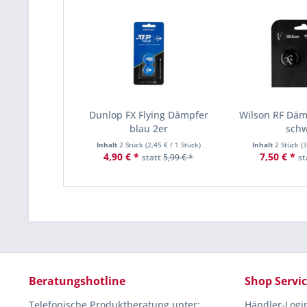
Dunlop FX Flying Dämpfer
Wilson RF Däm
blau 2er
sch
Inhalt
2 Stück
(
2,45 €
/ 1 Stück)
Inhalt
2 Stück
(
3
4,90 € *
7,50 € *
statt
5,99 € *
st
Beratungshotline
Shop Servi
Telefonische Produktberatung unter:
Händler-Logi