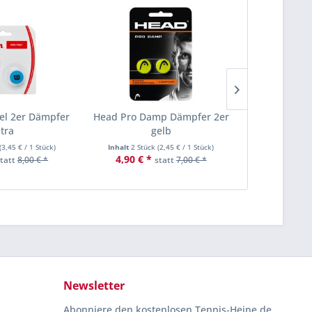
eel 2er Dämpfer
Head Pro Damp Dämpfer 2er
Wilson Prof
ltra
gelb
(
3,45 €
/ 1 Stück)
Inhalt
2 Stück
(
2,45 €
/ 1 Stück)
Inhalt
3 Stü
4,90 € *
5,90 € *
statt
8,00 € *
statt
7,00 € *
Newsletter
Abonniere den kostenlosen Tennis-Heine.de