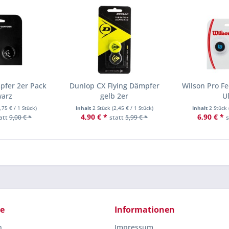
pfer 2er Pack
Dunlop CX Flying Dämpfer
Wilson Pro F
warz
gelb 2er
U
,75 €
/ 1 Stück)
Inhalt
2 Stück
(
2,45 €
/ 1 Stück)
Inhalt
2 Stück
4,90 € *
6,90 € *
att
9,00 € *
statt
5,99 € *
ce
Informationen
n
Impressum