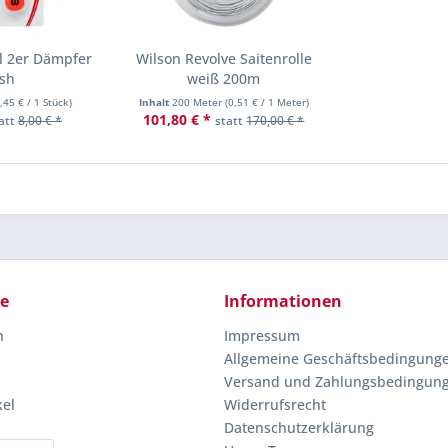
l 2er Dämpfer
Wilson Revolve Saitenrolle
ash
weiß 200m
,45 €
/ 1 Stück)
Inhalt
200 Meter
(
0,51 €
/ 1 Meter)
101,80 € *
att
8,00 € *
statt
170,00 € *
ce
Informationen
n
Impressum
Allgemeine Geschäftsbedingung
Versand und Zahlungsbedingun
kel
Widerrufsrecht
Datenschutzerklärung