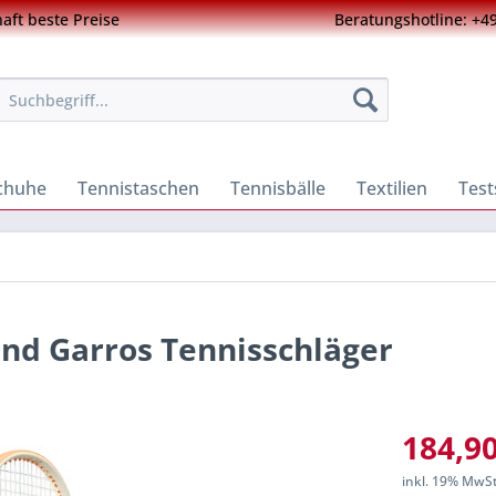
ft beste Preise
Beratungshotline: +49
chuhe
Tennistaschen
Tennisbälle
Textilien
Test
and Garros Tennisschläger
184,90
inkl. 19% MwS