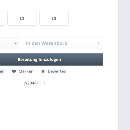
L2
L3
In den
Warenkorb
Besaitung hinzufügen
hen
Merken
Bewerten
W204411_1