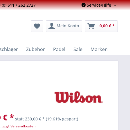
 (0) 511 / 262 2727
Service/Hilfe
Mein Konto
0,00 € *
schläger
Zubehör
Padel
Sale
Marken
 € *
statt
230,00 € *
(19,61% gespart)
t.
zzgl. Versandkosten