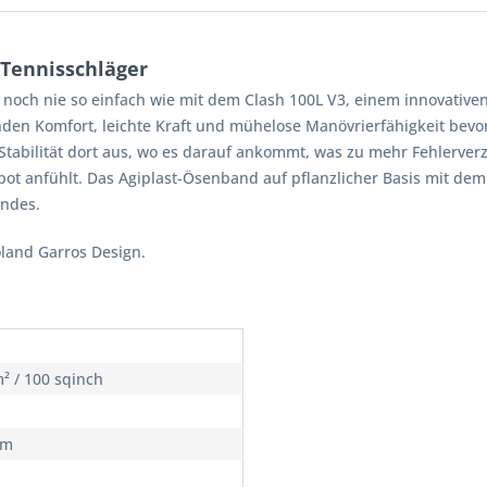
 Tennisschläger
 noch nie so einfach wie mit dem Clash 100L V3, einem innovativ
nden Komfort, leichte Kraft und mühelose Manövrierfähigkeit bevo
d Stabilität dort aus, wo es darauf ankommt, was zu mehr Fehlerv
pot anfühlt. Das Agiplast-Ösenband auf pflanzlicher Basis mit de
andes.
oland Garros Design.
² / 100 sqinch
cm