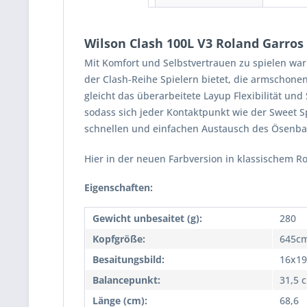
Wilson Clash 100L V3 Roland Garros
Mit Komfort und Selbstvertrauen zu spielen war
der Clash-Reihe Spielern bietet, die armschone
gleicht das überarbeitete Layup Flexibilität un
sodass sich jeder Kontaktpunkt wie der Sweet S
schnellen und einfachen Austausch des Ösenb
Hier in der neuen Farbversion in klassischem R
Eigenschaften:
Gewicht unbesaitet (g):
280
Kopfgröße:
645cm
Besaitungsbild:
16x19
Balancepunkt:
31,5 
Länge (cm):
68,6