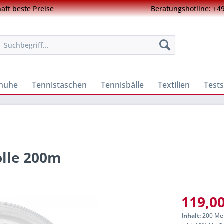
ft beste Preise
Beratungshotline: +49
chuhe
Tennistaschen
Tennisbälle
Textilien
Tests
d
lle 200m
119,00
Inhalt:
200 Met