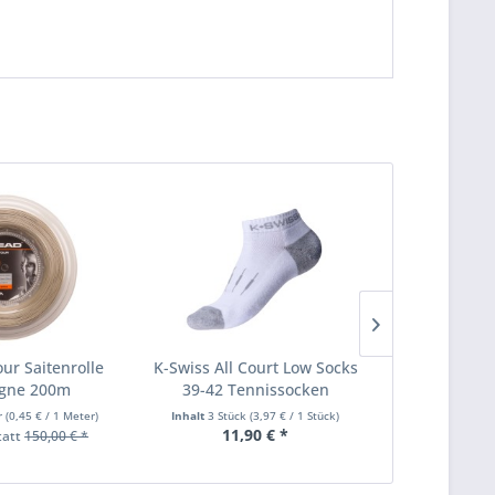
ur Saitenrolle
K-Swiss All Court Low Socks
Head Lynx g
gne 200m
39-42 Tennissocken
r
(
0,45 €
/ 1 Meter)
Inhalt
3 Stück
(
3,97 €
/ 1 Stück)
Inhalt
200 Met
11,90 € *
72,50 € *
tatt
150,00 € *