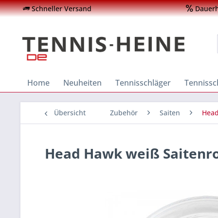
Schneller Versand
Dauerha
Home
Neuheiten
Tennisschläger
Tenniss
Übersicht
Zubehör
Saiten
Hea
Head Hawk weiß Saitenro