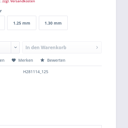
t.
zzgl. Versandkosten
r
1.25 mm
1.30 mm
In den
Warenkorb
hen
Merken
Bewerten
H281114_125