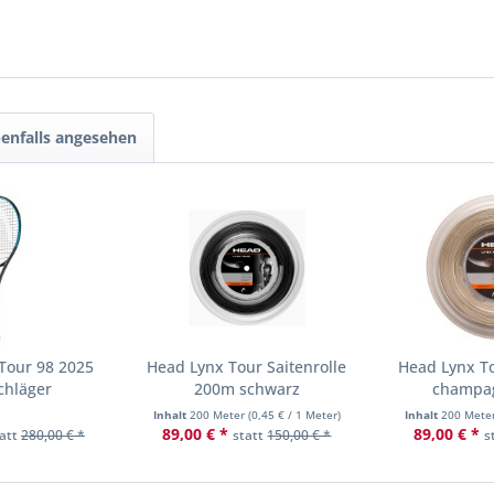
enfalls angesehen
Tour 98 2025
Head Lynx Tour Saitenrolle
Head Lynx To
chläger
200m schwarz
champa
Inhalt
200 Meter
(
0,45 €
/ 1 Meter)
Inhalt
200 Mete
89,00 € *
89,00 € *
tatt
280,00 € *
statt
150,00 € *
s