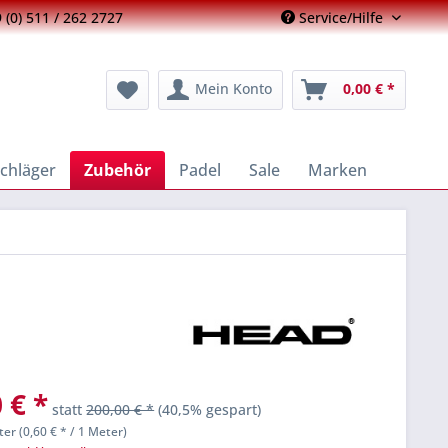
 (0) 511 / 262 2727
Service/Hilfe
Mein Konto
0,00 € *
chläger
Zubehör
Padel
Sale
Marken
 € *
statt
200,00 € *
(40,5% gespart)
er (0,60 € * / 1 Meter)