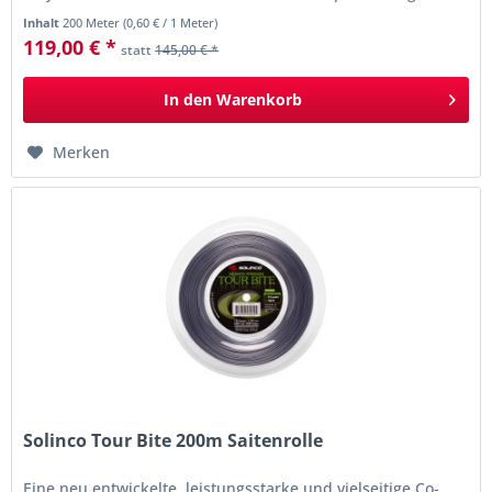
ist,...
Inhalt
200 Meter
(
0,60 €
/ 1 Meter)
119,00 € *
statt
145,00 € *
In den
Warenkorb
Merken
Solinco Tour Bite 200m Saitenrolle
Eine neu entwickelte, leistungsstarke und vielseitige Co-