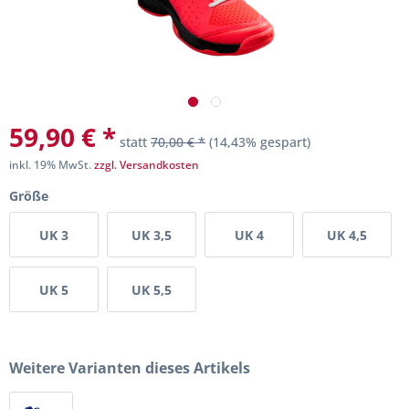
59,90 € *
statt
70,00 € *
(14,43% gespart)
inkl. 19% MwSt.
zzgl. Versandkosten
Größe
UK 3
UK 3,5
UK 4
UK 4,5
UK 5
UK 5,5
Weitere Varianten dieses Artikels