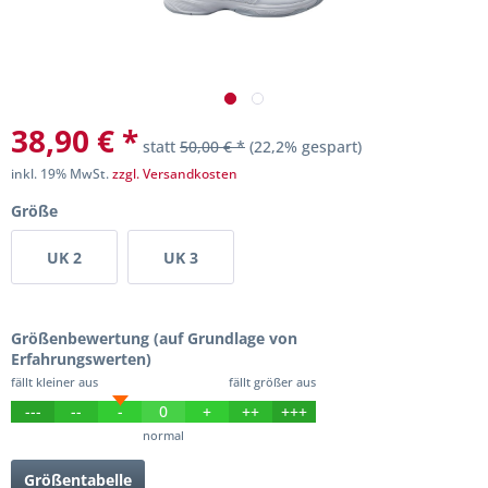
38,90 € *
statt
50,00 € *
(22,2% gespart)
inkl. 19% MwSt.
zzgl. Versandkosten
Größe
UK 2
UK 3
Größenbewertung (auf Grundlage von
Erfahrungswerten)
fällt kleiner aus
fällt größer aus
---
--
-
0
+
++
+++
normal
Größentabelle