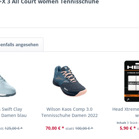
 SFX 3 All Court women Tennisschuhe
enfalls angesehen
 Swift Clay
Wilson Kaos Comp 3.0
Head Xtreme 
e Damen blau
Tennisschuhe Damen 2022
w
Inhalt
3 Stück
70,00 € *
5,90 € *
att
125,00 € *
statt
100,00 € *