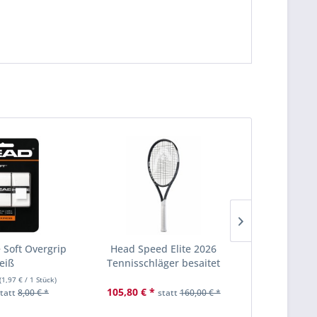
Soft Overgrip
Head Speed Elite 2026
Dunlop Trai
eiß
Tennisschläger besaitet
18x4e
(
1,97 €
/ 1 Stück)
Inhalt
72 Ba
105,80 € *
134
statt
8,00 € *
statt
160,00 € *