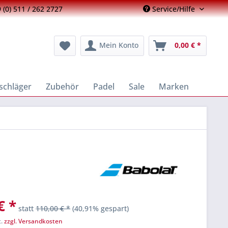
 (0) 511 / 262 2727
Service/Hilfe
Mein Konto
0,00 € *
schläger
Zubehör
Padel
Sale
Marken
€ *
statt
110,00 € *
(40,91% gespart)
t.
zzgl. Versandkosten