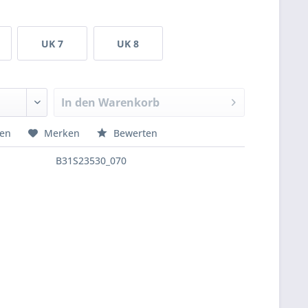
UK 7
UK 8
In den
Warenkorb
hen
Merken
Bewerten
B31S23530_070