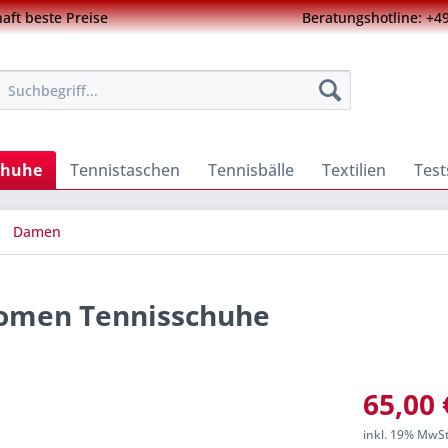
ft beste Preise
Beratungshotline: +49
chuhe
Tennistaschen
Tennisbälle
Textilien
Test
Damen
 women Tennisschuhe
65,00 
inkl. 19% MwS