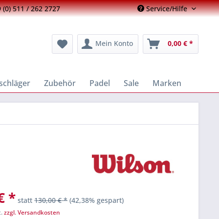
 (0) 511 / 262 2727
Service/Hilfe
Mein Konto
0,00 € *
schläger
Zubehör
Padel
Sale
Marken
€ *
statt
130,00 € *
(42,38% gespart)
t.
zzgl. Versandkosten