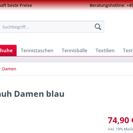
ft beste Preise
Beratungshotline: +49
chuhe
Tennistaschen
Tennisbälle
Textilien
Test
Damen
chuh Damen blau
74,90 
inkl. 19% MwS