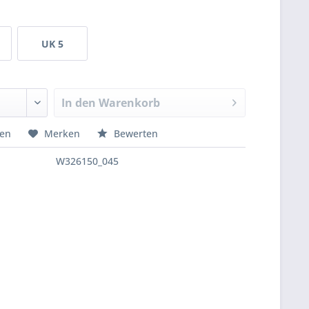
UK 5
In den
Warenkorb
hen
Merken
Bewerten
W326150_045