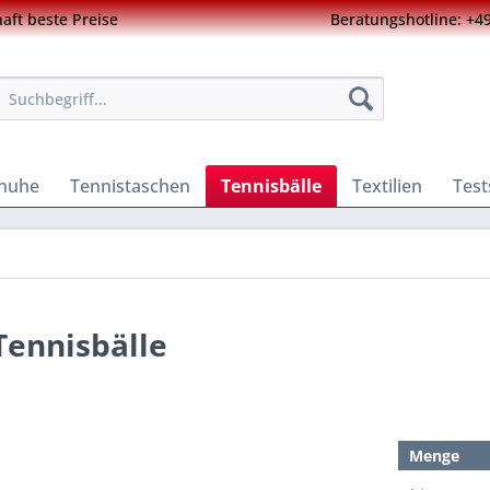
ft beste Preise
Beratungshotline: +49
chuhe
Tennistaschen
Tennisbälle
Textilien
Test
Tennisbälle
Menge