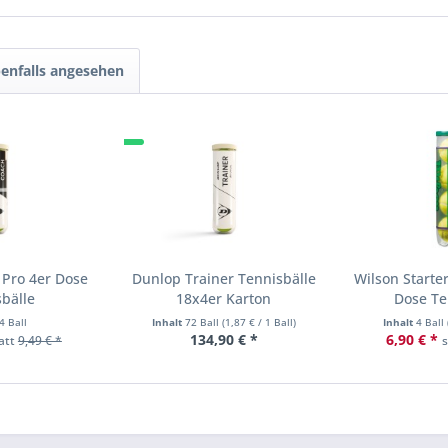
enfalls angesehen
 Pro 4er Dose
Dunlop Trainer Tennisbälle
Wilson Starte
bälle
18x4er Karton
Dose Te
4 Ball
Inhalt
72 Ball
(
1,87 €
/ 1 Ball)
Inhalt
4 Ball
134,90 € *
6,90 € *
att
9,49 € *