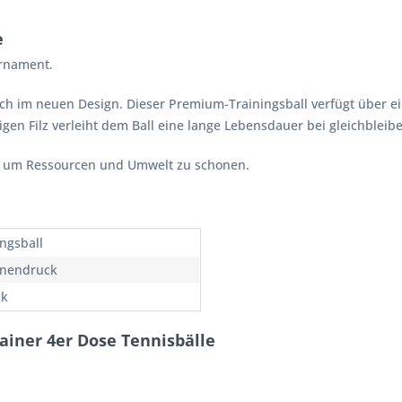
e
urnament.
ch im neuen Design. Dieser Premium-Trainingsball verfügt über ei
en Filz verleiht dem Ball eine lange Lebensdauer bei gleichbleib
, um Ressourcen und Umwelt zu schonen.
ingsball
nnendruck
ck
rainer 4er Dose Tennisbälle