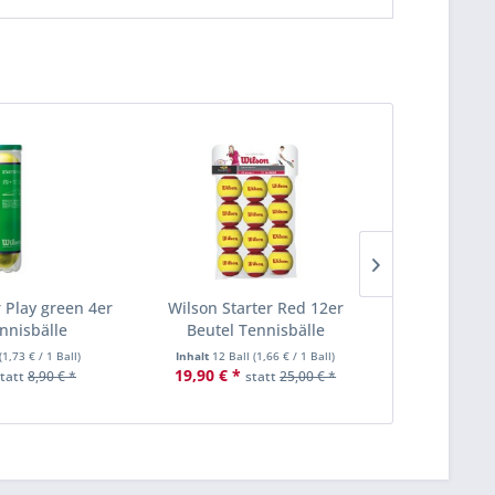
r Play green 4er
Wilson Starter Red 12er
Dunlop Sta
nnisbälle
Beutel Tennisbälle
Ten
(
1,73 €
/ 1 Ball)
Inhalt
12 Ball
(
1,66 €
/ 1 Ball)
Inhalt
3 Ba
19,90 € *
5,50 € *
statt
8,90 € *
statt
25,00 € *