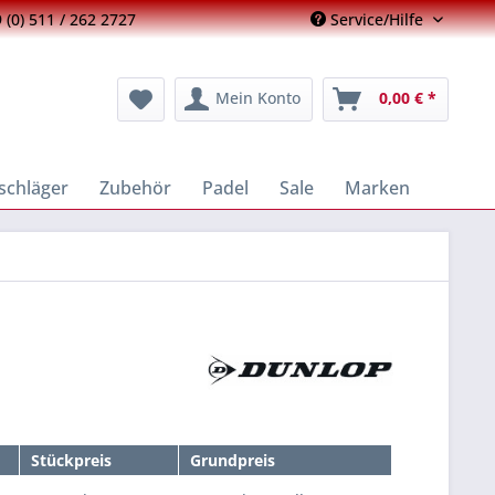
 (0) 511 / 262 2727
Service/Hilfe
Mein Konto
0,00 € *
schläger
Zubehör
Padel
Sale
Marken
Stückpreis
Grundpreis