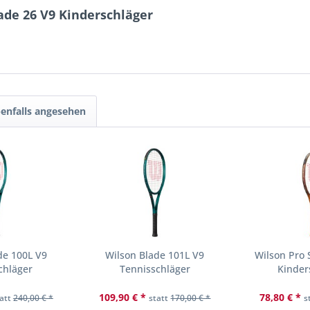
lade 26 V9 Kinderschläger
enfalls angesehen
de 100L V9
Wilson Blade 101L V9
Wilson Pro 
chläger
Tennisschläger
Kinder
109,90 € *
78,80 € *
tatt
240,00 € *
statt
170,00 € *
s