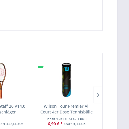
Staff 26 V14.0
Wilson Tour Premier All
Wilson 
schläger
Court 4er Dose Tennisbälle
Kinde
Inhalt
4 Ball
(
1,73 €
/ 1 Ball)
6,90 € *
89,90 € *
tatt
125,00 € *
statt
9,00 € *