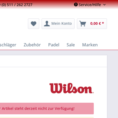
 (0) 511 / 262 2727
Service/Hilfe
Mein Konto
0,00 € *
schläger
Zubehör
Padel
Sale
Marken
 Artikel steht derzeit nicht zur Verfügung!