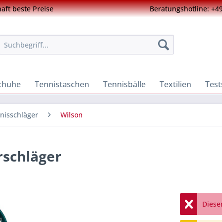
ft beste Preise
Beratungshotline: +49
chuhe
Tennistaschen
Tennisbälle
Textilien
Test
nisschläger
Wilson
rschläger
Dieser