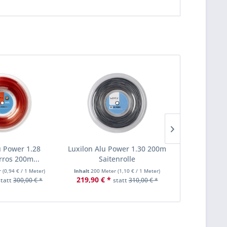
u Power 1.28
Luxilon Alu Power 1.30 200m
Luxilon 4G 1
rros 200m...
Saitenrolle
Sa
r
(
0,94 €
/ 1 Meter)
Inhalt
200 Meter
(
1,10 €
/ 1 Meter)
Inhalt
12.2 Me
219,90 € *
16,00 € *
statt
300,00 € *
statt
310,00 € *