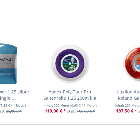
er 1.25 silber
Yonex Poly Tour Pro
Luxilon Al
ngle...
Saitenrolle 1.25 200m lila
Roland Ga
(
1,23 €
/ 1 Meter)
Inhalt
200 Meter
(
0,60 €
/ 1 Meter)
Inhalt
200 Mete
119,90 € *
187,50 € *
att
26,00 € *
statt
169,90 € *