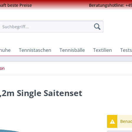
ft beste Preise
Beratungshotline: +49
chuhe
Tennistaschen
Tennisbälle
Textilien
Tests
lon
,2m Single Saitenset
Benach