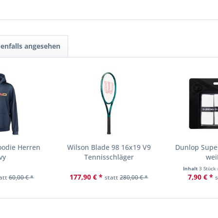
enfalls angesehen
oodie Herren
Wilson Blade 98 16x19 V9
Dunlop Super
vy
Tennisschläger
wei
Inhalt
3 Stück
177,90 € *
7,90 € *
att
60,00 € *
statt
280,00 € *