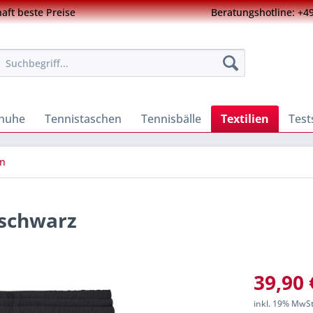
ft beste Preise
Beratungshotline: +49
chuhe
Tennistaschen
Tennisbälle
Textilien
Test
en
 schwarz
39,90 
inkl. 19% MwS