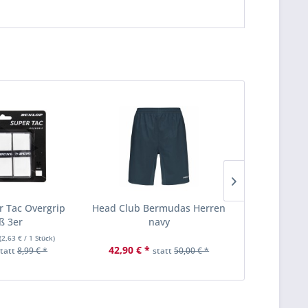
 Tac Overgrip
Head Club Bermudas Herren
Dunlop Trai
ß 3er
navy
18x4e
(
2,63 €
/ 1 Stück)
Inhalt
72 Ba
42,90 € *
134
statt
8,99 € *
statt
50,00 € *