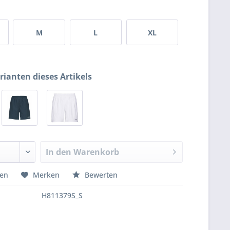
M
L
XL
rianten dieses Artikels
In den
Warenkorb
hen
Merken
Bewerten
H811379S_S