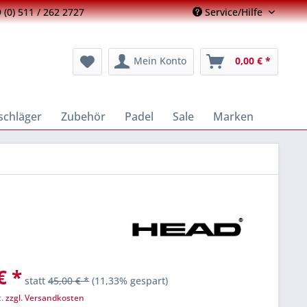
 (0) 511 / 262 2727
Service/Hilfe
Mein Konto
0,00 € *
schläger
Zubehör
Padel
Sale
Marken
€ *
statt
45,00 € *
(11,33% gespart)
t.
zzgl. Versandkosten