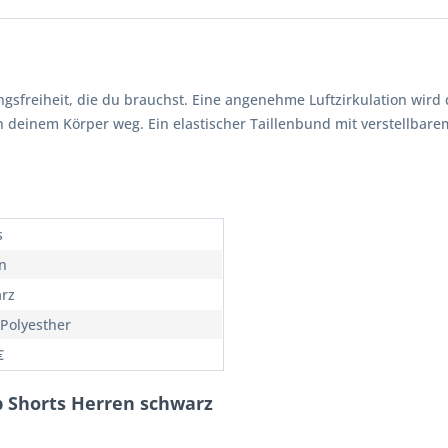
ngsfreiheit, die du brauchst. Eine angenehme Luftzirkulation wird
 von deinem Körper weg. Ein elastischer Taillenbund mit verstellba
s
n
rz
Polyesther
€
b Shorts Herren schwarz