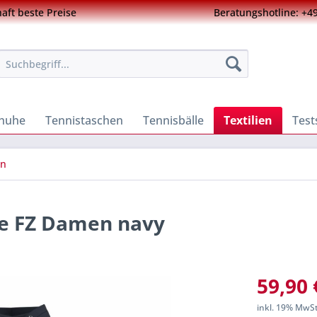
ft beste Preise
Beratungshotline: +49
chuhe
Tennistaschen
Tennisbälle
Textilien
Test
n
ie FZ Damen navy
59,90 
inkl. 19% MwS