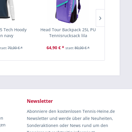
5 Tech Hoody
Head Tour Backpack 25L PU
Head Rai
n navy
Tennisrucksack lila
Damen
64,90 € *
32,90 € *
statt
70,00 € *
statt
80,00 € *
Newsletter
Abonniere den kostenlosen Tennis-Heine.de
en
Newsletter und werde über alle Neuheiten,
gen
Sonderaktionen oder News rund um den