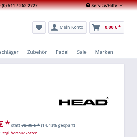
 (0) 511 / 262 2727
Service/Hilfe
Mein Konto
0,00 € *
schläger
Zubehör
Padel
Sale
Marken
€ *
statt
70,00 € *
(14,43% gespart)
t.
zzgl. Versandkosten