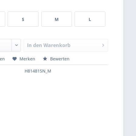
S
M
L
In den
Warenkorb
hen
Merken
Bewerten
H814815N_M