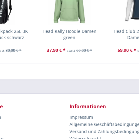
ckpack 25L BK
Head Rally Hoodie Damen
Head Club 2
ack schwarz
green
Dame
37,90 € *
59,90 € *
att
80,00 € *
statt
60,00 € *
ce
Informationen
n
Impressum
Allgemeine Geschäftsbedingung
Versand und Zahlungsbedingun
kel
Widerrufsrecht