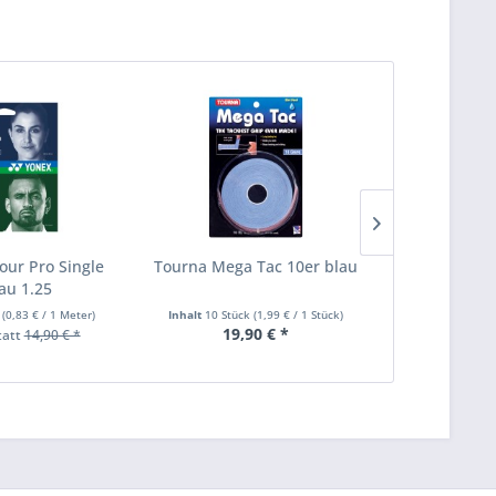
our Pro Single
Tourna Mega Tac 10er blau
Tourna Gri
lau 1.25
Ov
r
(
0,83 €
/ 1 Meter)
Inhalt
10 Stück
(
1,99 €
/ 1 Stück)
Inhalt
10 Stü
19,90 € *
16
tatt
14,90 € *