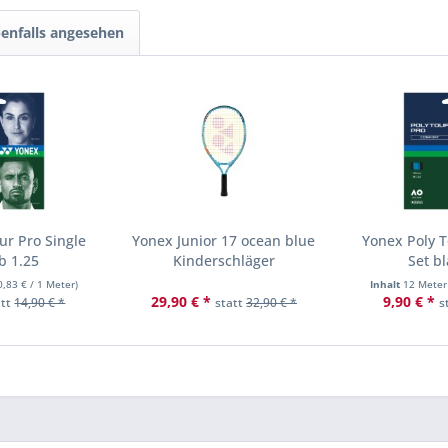
enfalls angesehen
ur Pro Single
Yonex Junior 17 ocean blue
Yonex Poly T
b 1.25
Kinderschläger
Set b
0,83 €
/ 1 Meter)
Inhalt
12 Mete
29,90 € *
9,90 € *
att
14,90 € *
statt
32,90 € *
s