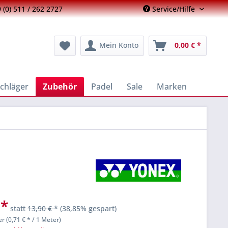
 (0) 511 / 262 2727
Service/Hilfe
Mein Konto
0,00 € *
chläger
Zubehör
Padel
Sale
Marken
 *
statt
13,90 € *
(38,85% gespart)
r (0,71 € * / 1 Meter)