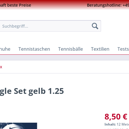
ft beste Preise
Beratungshotline: +49
chuhe
Tennistaschen
Tennisbälle
Textilien
Tests
x
gle Set gelb 1.25
8,50 €
Inhalt:
12 Mete