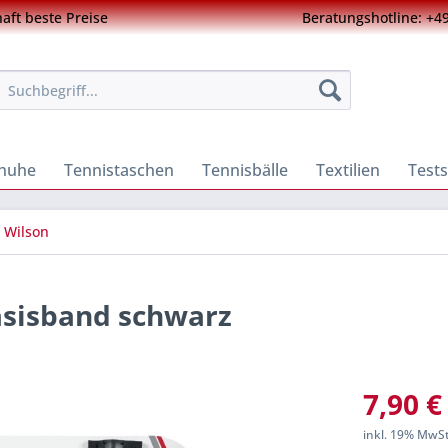
ft beste Preise
Beratungshotline: +49
chuhe
Tennistaschen
Tennisbälle
Textilien
Tests
Wilson
asisband schwarz
7,90 €
inkl. 19% MwS