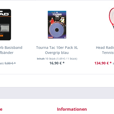
rb Basisband
Tourna Tac 10er Pack XL
Head Radi
ffbänder
Overgrip blau
Tennis
Inhalt
10 Stück
(
1,69 €
/ 1 Stück)
16,90 € *
134,90 € *
att
9,00 € *
ce
Informationen