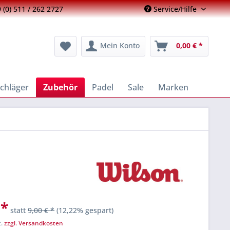
 (0) 511 / 262 2727
Service/Hilfe
Mein Konto
0,00 € *
chläger
Zubehör
Padel
Sale
Marken
 *
statt
9,00 € *
(12,22% gespart)
t.
zzgl. Versandkosten