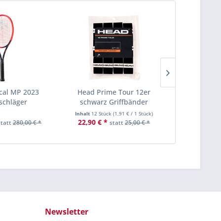
cal MP 2023
Head Prime Tour 12er
Wilson Pro 
schläger
schwarz Griffbänder
Pr
Inhalt
12 Stück
(
1,91 €
/ 1 Stück)
Inhalt
2 Stü
22,90 € *
6,90 € *
statt
280,00 € *
statt
25,00 € *
Newsletter