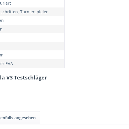
uriert
schritten, Turnierspieler
en
on
cm
er EVA
ela V3 Testschläger
enfalls angesehen