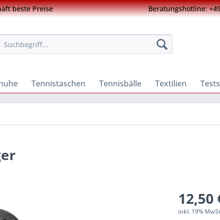
ft beste Preise
Beratungshotline: +49
chuhe
Tennistaschen
Tennisbälle
Textilien
Tests
ger
12,50 
inkl. 19% MwS