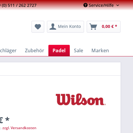
 (0) 511 / 262 2727
Service/Hilfe
Mein Konto
0,00 € *
chläger
Zubehör
Padel
Sale
Marken
€ *
t.
zzgl. Versandkosten