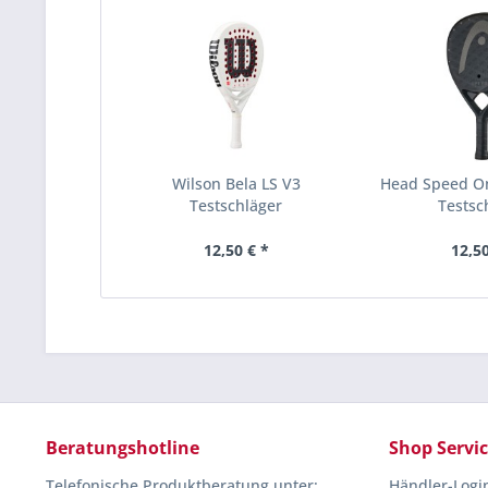
Wilson Bela LS V3
Head Speed O
Testschläger
Testsc
12,50 € *
12,50
Beratungshotline
Shop Servi
Telefonische Produktberatung unter:
Händler-Logi