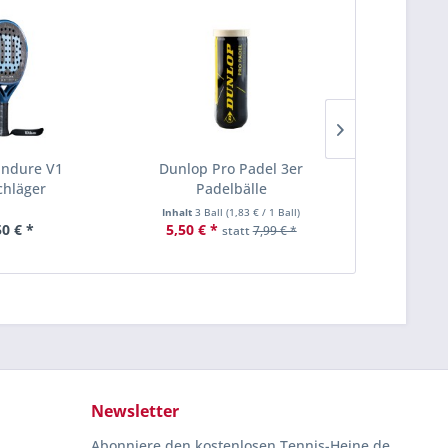
Endure V1
Dunlop Pro Padel 3er
Head Padel
chläger
Padelbälle
Pad
Inhalt
3 Ball
(
1,83 €
/ 1 Ball)
Inhalt
3 Ba
50 € *
5,50 € *
5,90 € *
statt
7,99 € *
Newsletter
Abonniere den kostenlosen Tennis-Heine.de