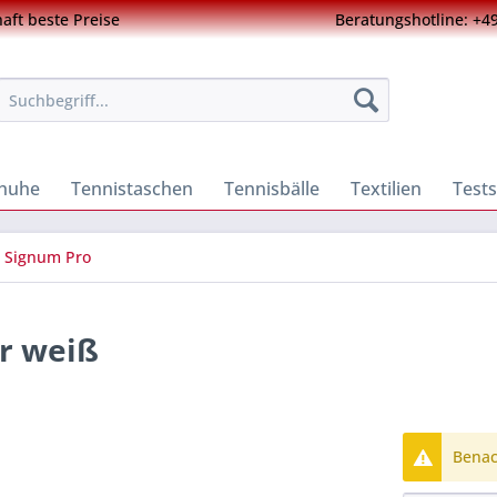
ft beste Preise
Beratungshotline: +49
chuhe
Tennistaschen
Tennisbälle
Textilien
Tests
Signum Pro
r weiß
Benach