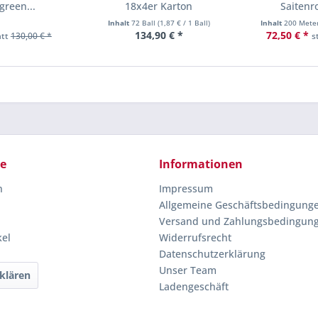
green...
18x4er Karton
Saitenr
Inhalt
72 Ball
(
1,87 €
/ 1 Ball)
Inhalt
200 Mete
134,90 € *
72,50 € *
att
130,00 € *
s
ce
Informationen
n
Impressum
Allgemeine Geschäftsbedingung
Versand und Zahlungsbedingun
kel
Widerrufsrecht
Datenschutzerklärung
Unser Team
klären
Ladengeschäft