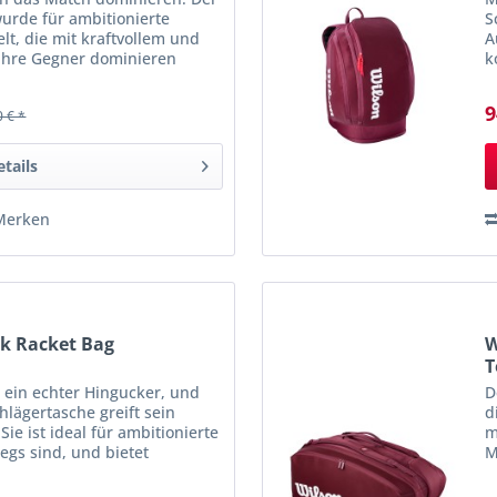
urde für ambitionierte
S
lt, die mit kraftvollem und
A
 ihre Gegner dominieren
k
m Erfolg liegt in der...
d
9
0 € *
etails
Merken
ck Racket Bag
W
T
t ein echter Hingucker, und
D
hlägertasche greift sein
d
ie ist ideal für ambitionierte
m
wegs sind, und bietet
M
in einem eleganten,...
a