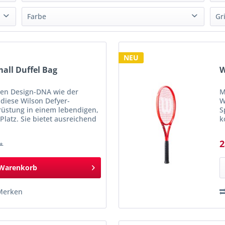
Farbe
Gri
von
300
bis
305
rot
(
4
)
NEU
mall Duffel Bag
W
ten Design-DNA wie der
M
 diese Wilson Defyer-
W
rüstung in einem lebendigen,
S
 Platz. Sie bietet ausreichend
k
hläger im teilweise...
G
z
2
 *
Warenkorb
Merken