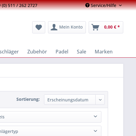
 (0) 511 / 262 2727
Service/Hilfe
Mein Konto
0,00 € *
schläger
Zubehör
Padel
Sale
Marken
Sortierung:
eis
hlägertyp