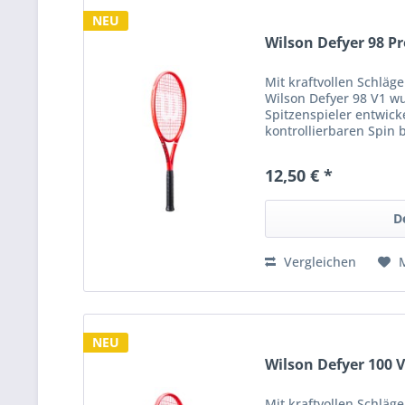
NEU
Wilson Defyer 98 Pr
Mit kraftvollen Schläg
Wilson Defyer 98 V1 wu
Spitzenspieler entwicke
kontrollierbaren Spin
Grundlinienduelle zu 
zum Erfolg...
12,50 € *
D
Vergleichen
NEU
Wilson Defyer 100 
Mit kraftvollen Schläg