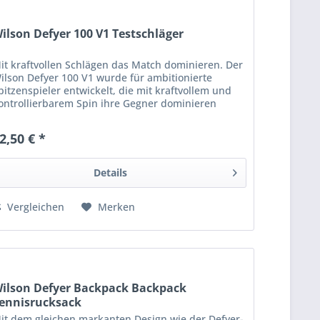
ilson Defyer 100 V1 Testschläger
it kraftvollen Schlägen das Match dominieren. Der
ilson Defyer 100 V1 wurde für ambitionierte
pitzenspieler entwickelt, die mit kraftvollem und
ontrollierbarem Spin ihre Gegner dominieren
ollen. Der Schlüssel zum Erfolg liegt in der...
2,50 € *
Details
Vergleichen
Merken
ilson Defyer Backpack Backpack
ennisrucksack
it dem gleichen markanten Design wie der Defyer-