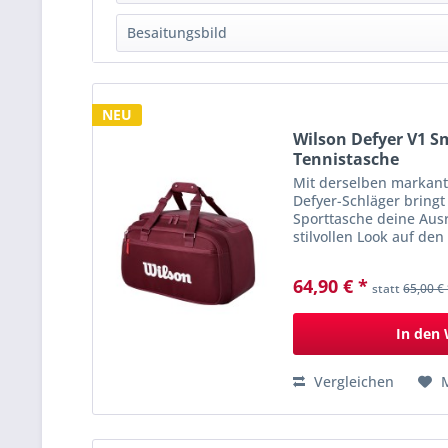
Racketbag
(
2
)
Besaitungsbild
Rucksack
(
1
)
16x19
(
2
)
Turniertasche
(
1
)
16x20
(
2
)
NEU
Wilson Defyer V1 S
Tennistasche
Mit derselben markan
Defyer-Schläger bringt
Sporttasche deine Aus
stilvollen Look auf den
Platz für bis zu zwei Sc
64,90 € *
statt
65,00 €
In den
Vergleichen