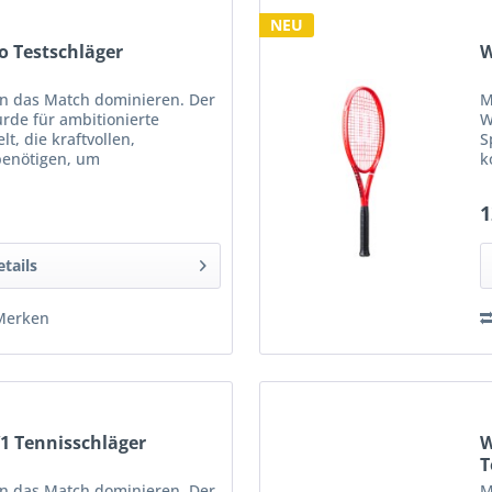
NEU
o Testschläger
W
en das Match dominieren. Der
M
rde für ambitionierte
W
lt, die kraftvollen,
S
 benötigen, um
k
dominieren. Der Schlüssel
w
1
etails
Merken
V1 Tennisschläger
W
T
en das Match dominieren. Der
M