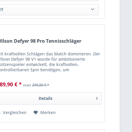
von
12,50 €
bis
289,90 €
Tour-Racket
(
4
)
ff
L1
(
2
)
L2
(
4
)
L4
(
2
)
ilson Defyer 98 Pro Tennisschläger
L3
(
4
)
it kraftvollen Schlägen das Match dominieren. Der
ilson Defyer 98 V1 wurde für ambitionierte
pitzenspieler entwickelt, die kraftvollen,
ontrollierbaren Spin benötigen, um
rundlinienduelle zu dominieren. Der Schlüssel
um Erfolg...
89,90 € *
statt
290,00 € *
Details
Vergleichen
Merken