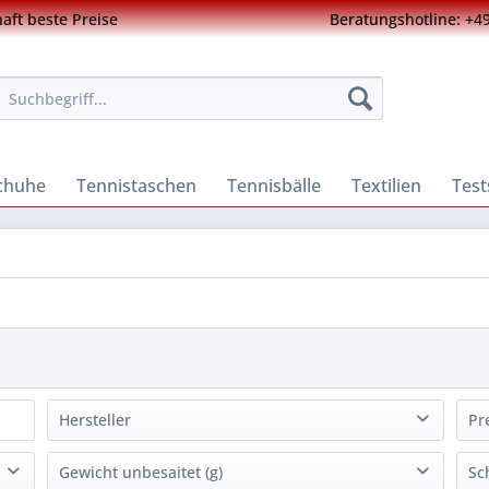
ft beste Preise
Beratungshotline: +49
chuhe
Tennistaschen
Tennisbälle
Textilien
Test
Hersteller
Pr
Wilson
(
8
)
Gewicht unbesaitet (g)
Sc