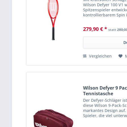
Wilson Defyer 100 V1 w
Spitzenspieler entwicke
kontrollierbarem Spin
wollen. Der Schlüssel zu
279,90 € *
statt
280,0
D
Vergleichen
Wilson Defyer 9 Pa
Tennistasche
Der Defyer-Schläger is
diese Wilson 9-Pack-Sc
markantes Design auf. S
Spieler, die viel unter
großzügigen Stauraum 