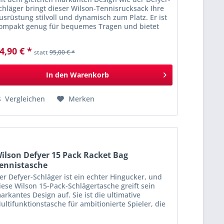
chläger bringt dieser Wilson-Tennisrucksack Ihre
usrüstung stilvoll und dynamisch zum Platz. Er ist
ompakt genug für bequemes Tragen und bietet
ennoch ausreichend Platz für zwei...
4,90 € *
statt
95,00 € *
In den
Warenkorb
Vergleichen
Merken
ilson Defyer 15 Pack Racket Bag
ennistasche
er Defyer-Schläger ist ein echter Hingucker, und
iese Wilson 15-Pack-Schlägertasche greift sein
arkantes Design auf. Sie ist die ultimative
ultifunktionstasche für ambitionierte Spieler, die
lles Notwendige dabei haben möchten. Drei...