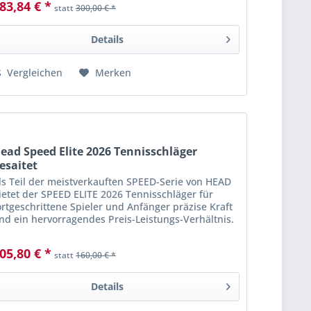
83,84 € *
statt
300,00 € *
Details
Vergleichen
Merken
ead Speed Elite 2026 Tennisschläger
esaitet
ls Teil der meistverkauften SPEED-Serie von HEAD
ietet der SPEED ELITE 2026 Tennisschläger für
ortgeschrittene Spieler und Anfänger präzise Kraft
nd ein hervorragendes Preis-Leistungs-Verhältnis.
ie können schnell spielen und dabei...
05,80 € *
statt
160,00 € *
Details