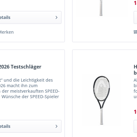
1
etails
Merken
026 Testschläger
H
b
t“ und die Leichtigkeit des
A
26 macht ihn zum
b
n der meistverkauften SPEED-
f
ie Wünsche der SPEED-Spieler
u
 superleichten Schläger mit...
S
1
etails