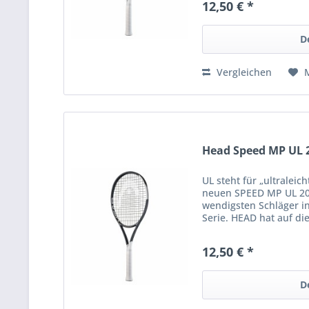
12,50 € *
D
Vergleichen
Head Speed MP UL 2
UL steht für „ultraleich
neuen SPEED MP UL 20
wendigsten Schläger i
Serie. HEAD hat auf d
gehört, die nach einem
12,50 € *
D