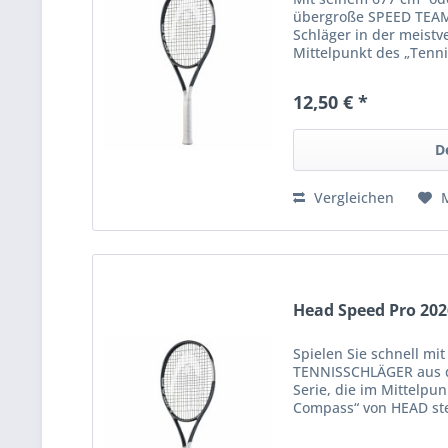
übergroße SPEED TEAM 
Schläger in der meistv
Mittelpunkt des „Tenn
HEAD steht. Die vergröß
12,50 € *
D
Vergleichen
Head Speed Pro 202
Spielen Sie schnell m
TENNISSCHLÄGER aus d
Serie, die im Mittelpu
Compass“ von HEAD ste
Gewicht von 310 Gra
Saitenmuster...