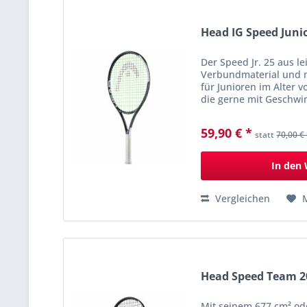
Head IG Speed Juni
Der Speed Jr. 25 aus l
Verbundmaterial und mi
für Junioren im Alter v
die gerne mit Geschwin
spielen. Mit seinem Ge
59,90 € *
statt
70,00 €
In den
Vergleichen
Head Speed Team 2
Mit seinem 677 cm² ode