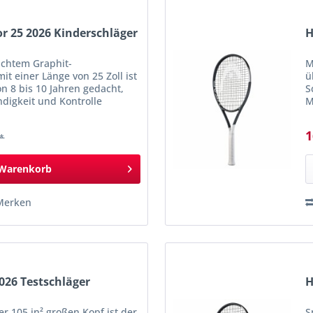
or 25 2026 Kinderschläger
H
eichtem Graphit-
M
t einer Länge von 25 Zoll ist
ü
on 8 bis 10 Jahren gedacht,
S
digkeit und Kontrolle
M
wicht, der ausgezeichneten...
H
1
 *
Warenkorb
Merken
026 Testschläger
H
r 105 in² großen Kopf ist der
S