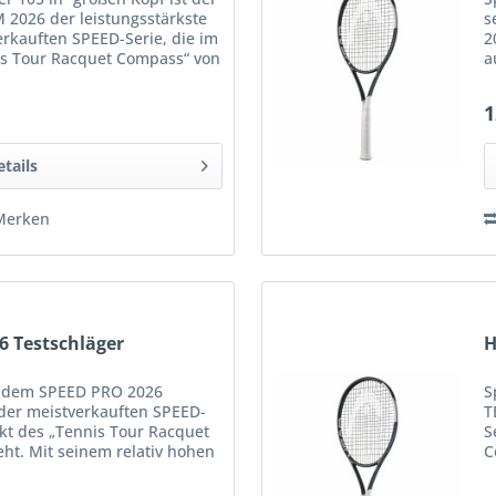
2026 der leistungsstärkste
s
erkauften SPEED-Serie, die im
2
is Tour Racquet Compass“ von
a
erte...
s
1
etails
Merken
6 Testschläger
H
it dem SPEED PRO 2026
S
er meistverkauften SPEED-
T
nkt des „Tennis Tour Racquet
S
ht. Mit seinem relativ hohen
C
mm und dem 18x20
G
S