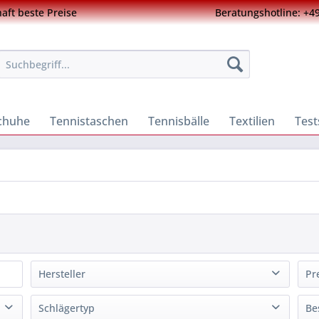
ft beste Preise
Beratungshotline: +49
chuhe
Tennistaschen
Tennisbälle
Textilien
Test
Hersteller
Pr
Head
(
20
)
Schlägertyp
Be