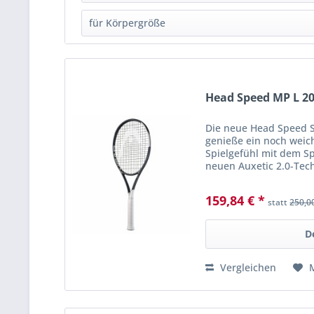
für Körpergröße
von
215
bis
310
125cm - 135cm
(
2
)
135cm - 145cm
(
2
)
150cm - 165cm
(
3
)
Head Speed MP L 20
Die neue Head Speed Se
genieße ein noch weic
Spielgefühl mit dem S
neuen Auxetic 2.0-Tec
Dieser Schläger ist etw
159,84 € *
statt
250,0
D
Vergleichen