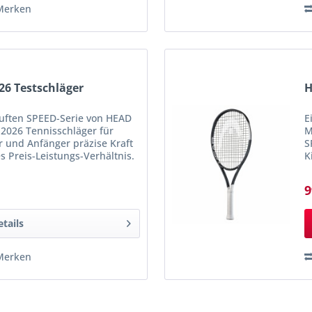
Merken
26 Testschläger
H
auften SPEED-Serie von HEAD
E
 2026 Tennisschläger für
M
er und Anfänger präzise Kraft
S
 Preis-Leistungs-Verhältnis.
K
elen und dabei...
s
9
etails
Merken