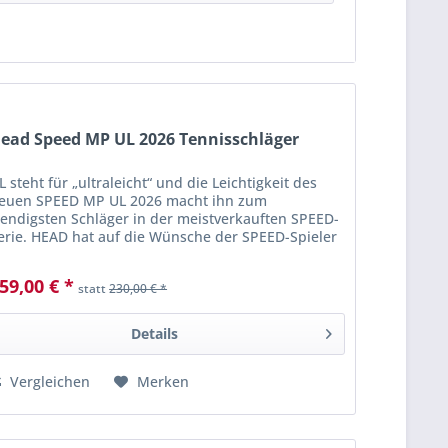
von
12,50 €
bis
184,90 €
16x19
(
12
)
18x20
(
2
)
ead Speed MP UL 2026 Tennisschläger
L steht für „ultraleicht“ und die Leichtigkeit des
euen SPEED MP UL 2026 macht ihn zum
endigsten Schläger in der meistverkauften SPEED-
erie. HEAD hat auf die Wünsche der SPEED-Spieler
ehört, die nach einem superleichten Schläger mit...
59,00 € *
statt
230,00 € *
Details
Vergleichen
Merken