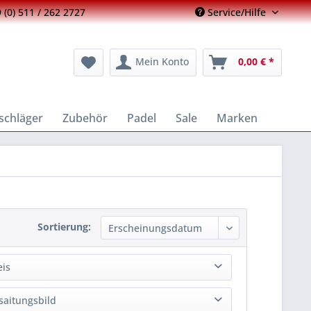
 (0) 511 / 262 2727
Service/Hilfe
Mein Konto
0,00 € *
schläger
Zubehör
Padel
Sale
Marken
Sortierung:
eis
saitungsbild