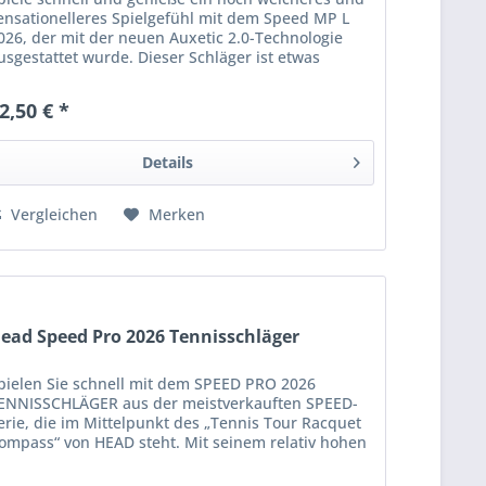
ensationelleres Spielgefühl mit dem Speed MP L
026, der mit der neuen Auxetic 2.0-Technologie
usgestattet wurde. Dieser Schläger ist etwas
chwerer als der bisherige MP L, was die...
2,50 € *
Details
Vergleichen
Merken
ead Speed Pro 2026 Tennisschläger
pielen Sie schnell mit dem SPEED PRO 2026
ENNISSCHLÄGER aus der meistverkauften SPEED-
erie, die im Mittelpunkt des „Tennis Tour Racquet
ompass“ von HEAD steht. Mit seinem relativ hohen
ewicht von 310 Gramm und dem 18x20
aitenmuster...