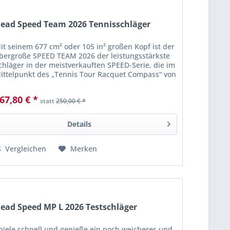
ead Speed Team 2026 Tennisschläger
it seinem 677 cm² oder 105 in² großen Kopf ist der
bergroße SPEED TEAM 2026 der leistungsstärkste
chläger in der meistverkauften SPEED-Serie, die im
ittelpunkt des „Tennis Tour Racquet Compass“ von
EAD steht. Die vergrößerte...
67,80 € *
statt
250,00 € *
Details
Vergleichen
Merken
ead Speed MP L 2026 Testschläger
piele schnell und genieße ein noch weicheres und