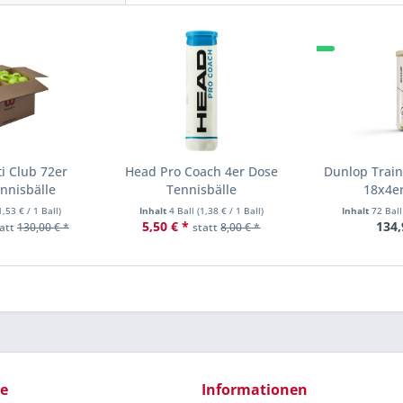
ti Club 72er
Head Pro Coach 4er Dose
Dunlop Train
nnisbälle
Tennisbälle
18x4er
1,53 €
/ 1 Ball)
Inhalt
4 Ball
(
1,38 €
/ 1 Ball)
Inhalt
72 Bal
5,50 € *
134,
tatt
130,00 € *
statt
8,00 € *
ce
Informationen