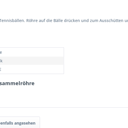
ennisbällen. Röhre auf die Bälle drücken und zum Ausschütten u
e
ck
€
llsammelröhre
enfalls angesehen