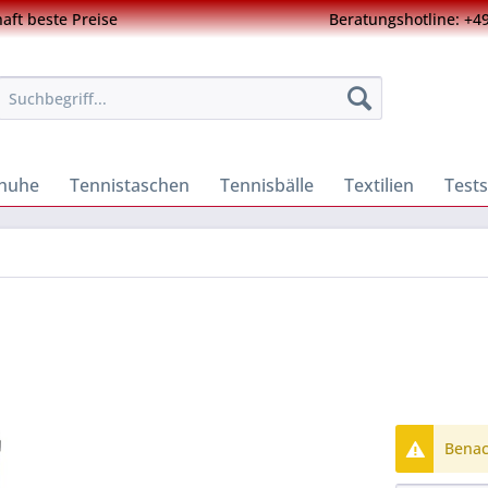
ft beste Preise
Beratungshotline: +49
chuhe
Tennistaschen
Tennisbälle
Textilien
Tests
Benach