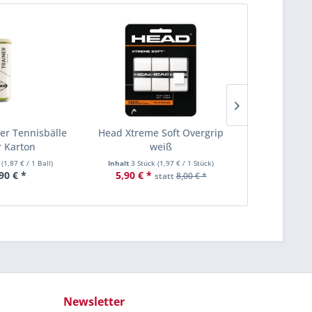
er Tennisbälle
Head Xtreme Soft Overgrip
Dunlop Fort
 Karton
weiß
Dose T
l
(
1,87 €
/ 1 Ball)
Inhalt
3 Stück
(
1,97 €
/ 1 Stück)
Inhalt
4 Ba
90 € *
5,90 € *
ab 13,50 €
statt
8,00 € *
Newsletter