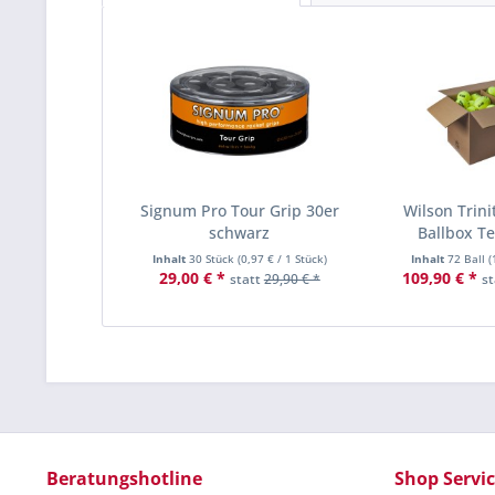
Signum Pro Tour Grip 30er
Wilson Trini
schwarz
Ballbox Te
Inhalt
30 Stück
(
0,97 €
/ 1 Stück)
Inhalt
72 Ball
(
29,00 € *
109,90 € *
statt
29,90 € *
s
Beratungshotline
Shop Servi