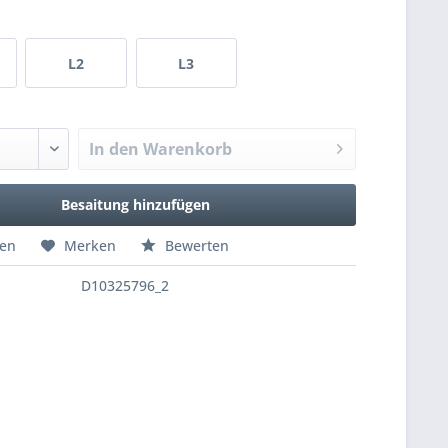
L2
L3
In den
Warenkorb
Besaitung hinzufügen
hen
Merken
Bewerten
D10325796_2