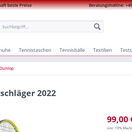
ft beste Preise
Beratungshotline: +49
chuhe
Tennistaschen
Tennisbälle
Textilien
Tests
Dunlop
sschläger 2022
99,00 
inkl. 19% MwS