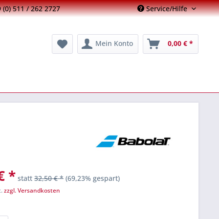
 (0) 511 / 262 2727
Service/Hilfe
Mein Konto
0,00 € *
€ *
statt
32,50 € *
(69,23% gespart)
t.
zzgl. Versandkosten