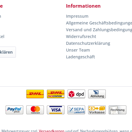
ce
Informationen
n
Impressum
Allgemeine Geschäftsbedingung
Versand und Zahlungsbedingun
kel
Widerrufsrecht
Datenschutzerklärung
Unser Team
klären
Ladengeschäft
zl. Mehrwertsteuer zzgl.
Versandkosten
und ggf. Nachnahmegebühren, wenn ni