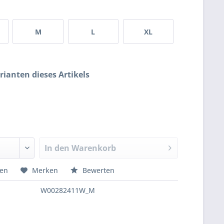
M
L
XL
rianten dieses Artikels
In den
Warenkorb
hen
Merken
Bewerten
W00282411W_M