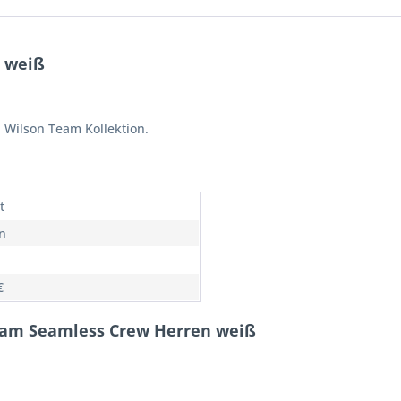
 weiß
 Wilson Team Kollektion.
t
n
€
Team Seamless Crew Herren weiß