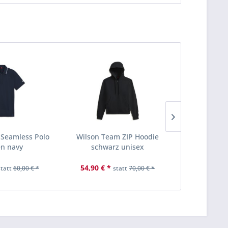
Seamless Polo
Wilson Team ZIP Hoodie
Wilson Team
n navy
schwarz unisex
Shirt 
54,90 € *
15,00 € *
statt
60,00 € *
statt
70,00 € *