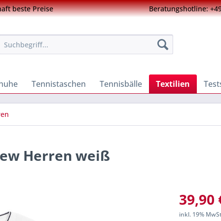
ft beste Preise
Beratungshotline: +49
chuhe
Tennistaschen
Tennisbälle
Textilien
Test
ren
rew Herren weiß
39,90 
inkl. 19% MwS