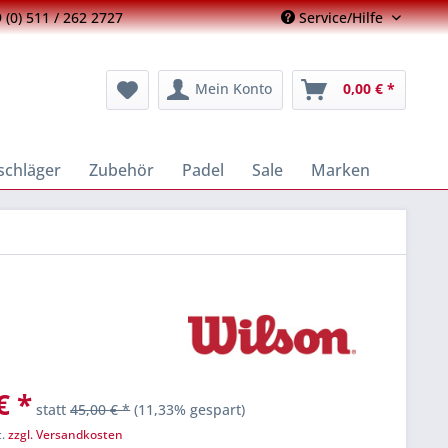
 (0) 511 / 262 2727
Service/Hilfe
Mein Konto
0,00 € *
schläger
Zubehör
Padel
Sale
Marken
€ *
statt
45,00 € *
(11,33% gespart)
t.
zzgl. Versandkosten