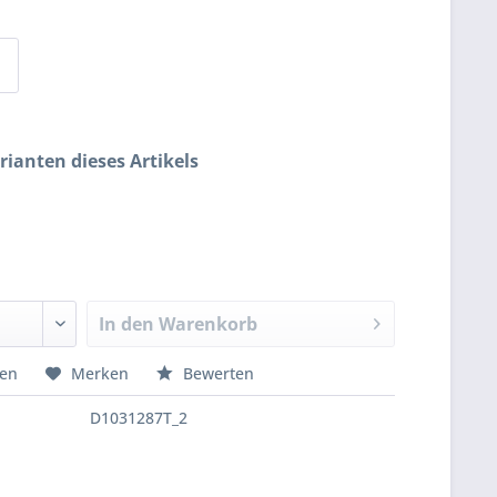
rianten dieses Artikels
In den
Warenkorb
hen
Merken
Bewerten
D1031287T_2