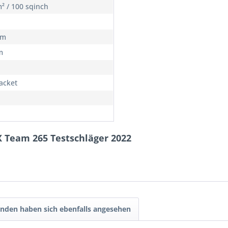
² / 100 sqinch
cm
m
Racket
X Team 265 Testschläger 2022
nden haben sich ebenfalls angesehen