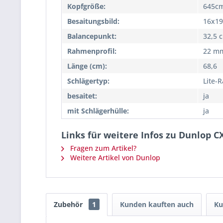
Kopfgröße:
645cm
Besaitungsbild:
16x19
Balancepunkt:
32,5 
Rahmenprofil:
22 m
Länge (cm):
68,6
Schlägertyp:
Lite-
besaitet:
ja
mit Schlägerhülle:
ja
Links für weitere Infos zu Dunlop C
Fragen zum Artikel?
Weitere Artikel von Dunlop
Zubehör
1
Kunden kauften auch
Ku