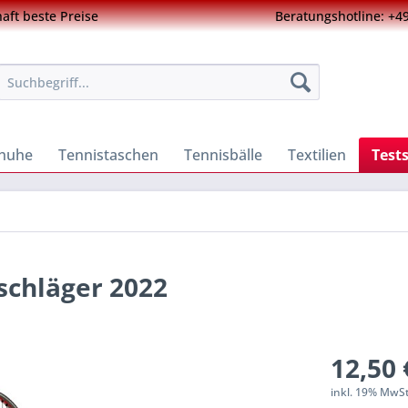
ft beste Preise
Beratungshotline: +49
chuhe
Tennistaschen
Tennisbälle
Textilien
Test
schläger 2022
12,50 
inkl. 19% MwS