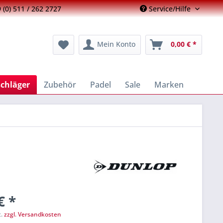
 (0) 511 / 262 2727
Service/Hilfe
Mein Konto
0,00 € *
schläger
Zubehör
Padel
Sale
Marken
€ *
t.
zzgl. Versandkosten