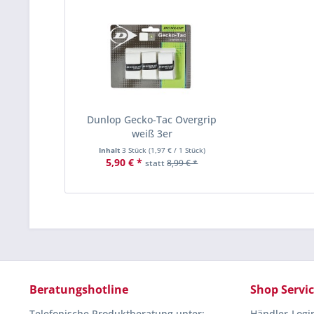
Dunlop Gecko-Tac Overgrip
weiß 3er
Inhalt
3 Stück
(
1,97 €
/ 1 Stück)
5,90 € *
statt
8,99 € *
Beratungshotline
Shop Servi
Telefonische Produktberatung unter:
Händler-Logi